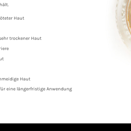
hält.
röteter Haut
sehr trockener Haut
iere
ut
hmeidige Haut
 für eine längerfristige Anwendung