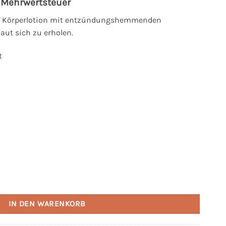
cher
eller
. Mehrwertsteuer
s
nf Körperlotion mit entzündungshemmenden
Haut sich zu erholen.
5 €.
t
on von OVIYA | 150ML Menge
IN DEN WARENKORB