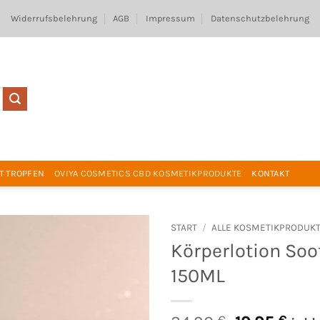
Widerrufsbelehrung
AGB
Impressum
Datenschutzbelehrung
T TROPFEN
OVIYA COSMETICS CBD KOSMETIKPRODUKTE
KONTAKT
START
/
ALLE KOSMETIKPRODUK
Körperlotion Soo
150ML
€
€