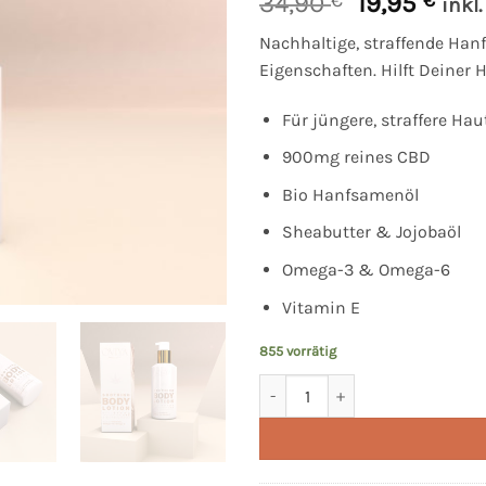
Ursprüngli
Aktu
34,90
19,95
inkl
Preis
Prei
Nachhaltige, straffende Ha
war:
ist:
Eigenschaften. Hilft Deiner 
34,90 €
19,9
Für jüngere, straffere Hau
900mg reines CBD
Bio Hanfsamenöl
Sheabutter & Jojobaöl
Omega-3 & Omega-6
Vitamin E
855 vorrätig
Körperlotion Soothing Body Loti
Alternative: