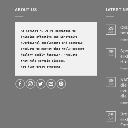
ABOUT US
LATEST N
CBD
29
At Canitat M, we're committed to 
Juli
bet
bringing effective and innovative 
Komm
nutritional supplements and cosmetic 
products to market that truly support 
Spe
29
healthy bodily function. Products 
Juli
erk
Hum
that help contain disease, 

not just treat symptoms.
Komm
NAD
29
Juli
die
evi
die
Komm
Bro
28
Juli
erk
For