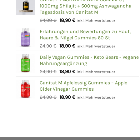
1000mg Shilajit + 500mg Ashwagandha
Tagesdosis von Canitat M
Ursprünglicher
Aktueller
24,90
€
18,90
€
inkl. Mehrwertsteuer
Preis
Preis
Erfahrungen und Bewertungen zu Haut,
war:
ist:
Haare & Nägel Gummies 60 St
24,90 €
18,90 €.
Ursprünglicher
Aktueller
24,90
€
18,90
€
inkl. Mehrwertsteuer
Preis
Preis
Daily Vegan Gummies - Keto Bears - Vegane
war:
ist:
Nahrungsergänzung
24,90 €
18,90 €.
Ursprünglicher
Aktueller
24,90
€
18,90
€
inkl. Mehrwertsteuer
Preis
Preis
Canitat M Apfelessig Gummies – Apple
war:
ist:
Cider Vinegar Gummies
24,90 €
18,90 €.
Ursprünglicher
Aktueller
24,90
€
18,90
€
inkl. Mehrwertsteuer
Preis
Preis
war:
ist:
24,90 €
18,90 €.