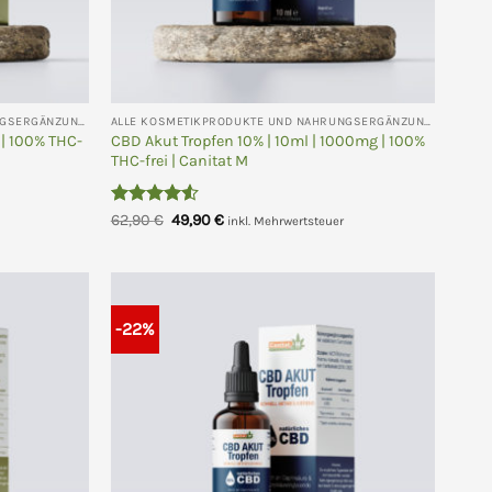
ALLE KOSMETIKPRODUKTE UND NAHRUNGSERGÄNZUNGEN
ALLE KOSMETIKPRODUKTE UND NAHRUNGSERGÄNZUNGEN
| 100% THC-
CBD Akut Tropfen 10% | 10ml | 1000mg | 100%
THC-frei | Canitat M
Bewertet
Ursprünglicher
Aktueller
62,90
€
49,90
€
inkl. Mehrwertsteuer
Preis
Preis
mit
4.5
war:
ist:
von 5
62,90 €
49,90 €.
-22%