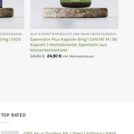
ALLE KOSMETIKPRODUKTE UND NAHRUNGSERGÄNZUNGEN
ALLE KOSMETIKPRODUKTE UND NAHRUNGSERGÄNZUNGEN
00mg | 100%
Spermidin Plus Kapseln 6mg | CANITAT M | 90
Kapseln | Hochdosiertes Spermidin aus
Weizenkeimextrakt
Ursprünglicher
Aktueller
39,90
€
24,90
€
inkl. Mehrwertsteuer
Preis
Preis
war:
ist:
39,90 €
24,90 €.
TOP RATED
CBD Akut Tropfen 5% | 10ml | 500mg | 100%