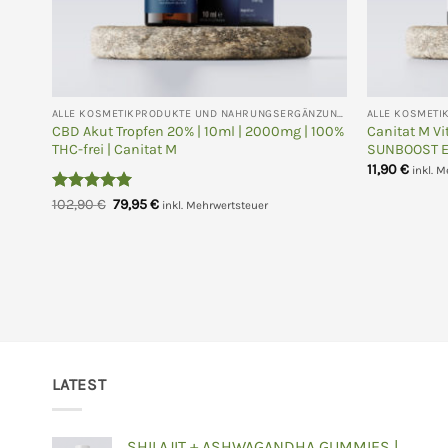
ALLE KOSMETIKPRODUKTE UND NAHRUNGSERGÄNZUNGEN
CBD Akut Tropfen 20% | 10ml | 2000mg | 100%
Canitat M Vi
THC-frei | Canitat M
SUNBOOST E
11,90
€
inkl. 
Bewertet
Ursprünglicher
Aktueller
102,90
€
79,95
€
inkl. Mehrwertsteuer
Preis
Preis
mit
5
von
war:
ist:
5
102,90 €
79,95 €.
LATEST
SHILAJIT + ASHWAGANDHA GUMMIES |