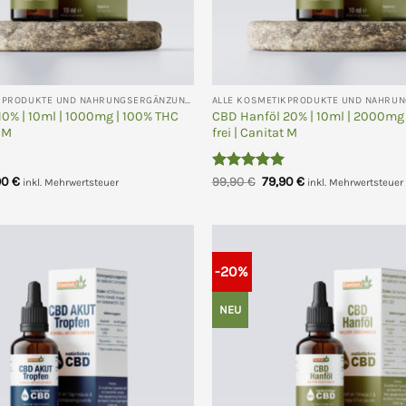
ALLE KOSMETIKPRODUKTE UND NAHRUNGSERGÄNZUNGEN
10% | 10ml | 1000mg | 100% THC
CBD Hanföl 20% | 10ml | 2000mg 
t M
frei | Canitat M
prünglicher
Aktueller
Bewertet
Ursprünglicher
Aktueller
90
€
99,90
€
79,90
€
inkl. Mehrwertsteuer
inkl. Mehrwertsteuer
s
Preis
Preis
Preis
mit
5
von
ist:
war:
ist:
5
90 €
49,90 €.
99,90 €
79,90 €.
-20%
NEU