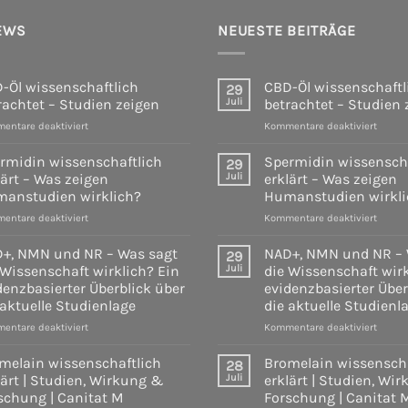
62,90 €
49,90 €.
EWS
NEUESTE BEITRÄGE
-Öl wissenschaftlich
CBD-Öl wissenschaftl
29
rachtet – Studien zeigen
Juli
betrachtet – Studien 
für
für
entare deaktiviert
Kommentare deaktiviert
CBD-
CBD-
Öl
Öl
rmidin wissenschaftlich
Spermidin wissenscha
29
wissenschaftlich
wissen
lärt – Was zeigen
Juli
erklärt – Was zeigen
betrachtet
betrac
anstudien wirklich?
Humanstudien wirkli
–
–
für
für
entare deaktiviert
Studien
Kommentare deaktiviert
Studi
Spermidin
Sperm
zeigen
zeigen
wissenschaftlich
wissen
+, NMN und NR – Was sagt
NAD+, NMN und NR – 
29
erklärt
erklärt
 Wissenschaft wirklich? Ein
Juli
die Wissenschaft wirk
–
–
denzbasierter Überblick über
evidenzbasierter Über
Was
Was
 aktuelle Studienlage
die aktuelle Studienl
zeigen
zeigen
Humanstudien
Human
für
für
entare deaktiviert
Kommentare deaktiviert
wirklich?
wirkli
NAD+,
NAD+,
NMN
NMN
melain wissenschaftlich
Bromelain wissenscha
28
und
und
lärt | Studien, Wirkung &
Juli
erklärt | Studien, Wi
NR
NR
schung | Canitat M
Forschung | Canitat 
–
–