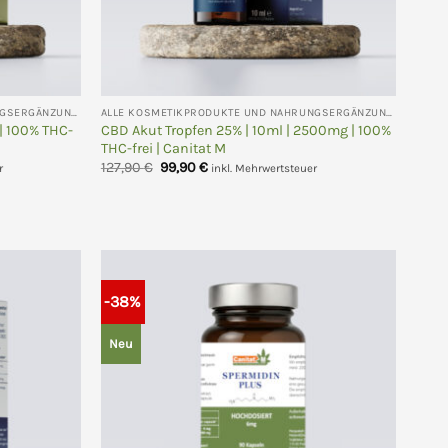
ALLE KOSMETIKPRODUKTE UND NAHRUNGSERGÄNZUNGEN
ALLE KOSMETIKPRODUKTE UND NAHRUNGSERGÄNZUNGEN
| 100% THC-
CBD Akut Tropfen 25% | 10ml | 2500mg | 100%
THC-frei | Canitat M
Ursprünglicher
Aktueller
127,90
€
99,90
€
r
inkl. Mehrwertsteuer
Preis
Preis
war:
ist:
127,90 €
99,90 €.
-38%
Neu