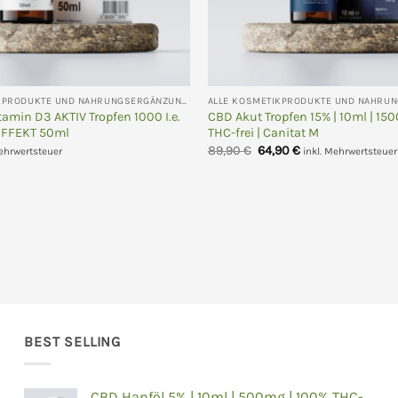
ALLE KOSMETIKPRODUKTE UND NAHRUNGSERGÄNZUNGEN
tamin D3 AKTIV Tropfen 1000 I.e.
CBD Akut Tropfen 15% | 10ml | 15
FFEKT 50ml
THC-frei | Canitat M
Ursprünglicher
Aktueller
89,90
€
64,90
€
Mehrwertsteuer
inkl. Mehrwertsteuer
Preis
Preis
war:
ist:
89,90 €
64,90 €.
BEST SELLING
CBD Hanföl 5% | 10ml | 500mg | 100% THC-