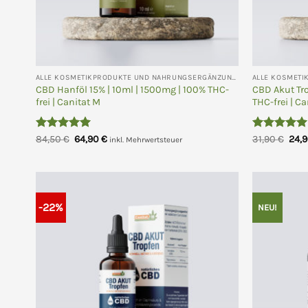
ALLE KOSMETIKPRODUKTE UND NAHRUNGSERGÄNZUNGEN
CBD Hanföl 15% | 10ml | 1500mg | 100% THC-
CBD Akut Tro
frei | Canitat M
THC-frei | C
Bewertet
Ursprünglicher
Aktueller
Bewertet
Ursp
84,50
€
64,90
€
31,90
€
24,
inkl. Mehrwertsteuer
Preis
Preis
Prei
mit
5
von
mit
5
von
war:
ist:
war:
5
5
84,50 €
64,90 €.
31,9
-22%
NEU!