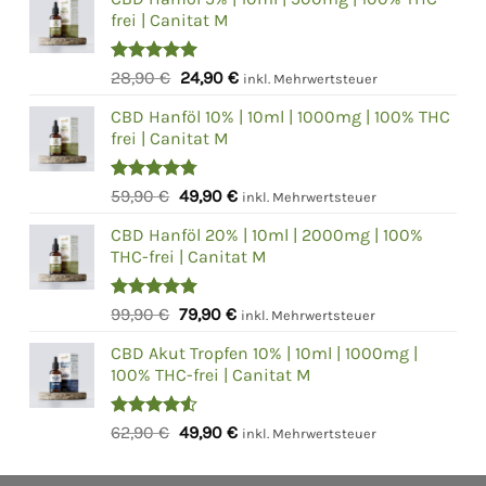
frei | Canitat M
Bewertet
Ursprünglicher
Aktueller
28,90
€
24,90
€
inkl. Mehrwertsteuer
mit
5.00
Preis
Preis
von 5
CBD Hanföl 10% | 10ml | 1000mg | 100% THC
war:
ist:
frei | Canitat M
28,90 €
24,90 €.
Bewertet
Ursprünglicher
Aktueller
59,90
€
49,90
€
inkl. Mehrwertsteuer
mit
4.75
Preis
Preis
von 5
CBD Hanföl 20% | 10ml | 2000mg | 100%
war:
ist:
THC-frei | Canitat M
59,90 €
49,90 €.
Bewertet
Ursprünglicher
Aktueller
99,90
€
79,90
€
inkl. Mehrwertsteuer
mit
5.00
Preis
Preis
von 5
CBD Akut Tropfen 10% | 10ml | 1000mg |
war:
ist:
100% THC-frei | Canitat M
99,90 €
79,90 €.
Bewertet
Ursprünglicher
Aktueller
62,90
€
49,90
€
inkl. Mehrwertsteuer
mit
4.50
Preis
Preis
von 5
war:
ist: