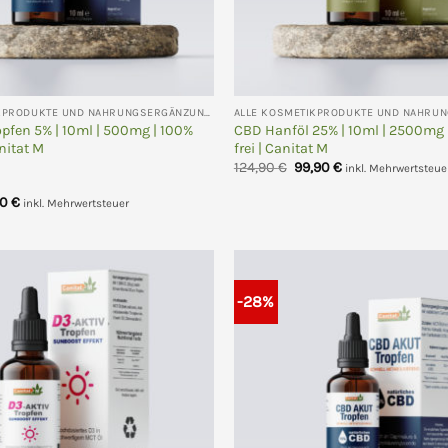
ALLE KOSMETIKPRODUKTE UND NAHRUNGSERGÄNZUNGEN
pfen 5% | 10ml | 500mg | 100%
CBD Hanföl 25% | 10ml | 2500mg 
anitat M
frei | Canitat M
Ursprünglicher
Aktueller
124,90
€
99,90
€
inkl. Mehrwertsteue
Preis
Preis
war:
ist:
rünglicher
Aktueller
90
€
inkl. Mehrwertsteuer
124,90 €
99,90 €.
s
Preis
ist:
0 €
24,90 €.
-28%