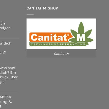
CANITAT M SHOP
ich
zeigen
ftlich
schaftlich
htet
ch?
Canitat M
en
idin
schaftlich
Was sagt
lich? Ein
blick über
age
studien
ch?
ftlich
rkung &
M