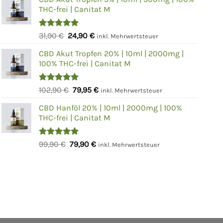
THC-frei | Canitat M
Bewertet
Ursprünglicher
Aktueller
31,90
€
24,90
€
inkl. Mehrwertsteuer
mit
5.00
Preis
Preis
von 5
CBD Akut Tropfen 20% | 10ml | 2000mg |
war:
ist:
100% THC-frei | Canitat M
31,90 €
24,90 €.
Bewertet
Ursprünglicher
Aktueller
102,90
€
79,95
€
inkl. Mehrwertsteuer
mit
5.00
Preis
Preis
von 5
CBD Hanföl 20% | 10ml | 2000mg | 100%
war:
ist:
THC-frei | Canitat M
102,90 €
79,95 €.
Bewertet
Ursprünglicher
Aktueller
99,90
€
79,90
€
inkl. Mehrwertsteuer
mit
5.00
Preis
Preis
von 5
war:
ist:
99,90 €
79,90 €.