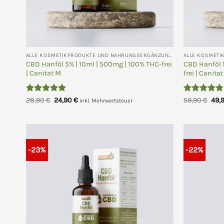
ALLE KOSMETIKPRODUKTE UND NAHRUNGSERGÄNZUNGEN
CBD Hanföl 5% | 10ml | 500mg | 100% THC-frei
CBD Hanföl 
| Canitat M
frei | Canita
Bewertet
Ursprünglicher
Aktueller
Bewertet
Urs
28,90
€
24,90
€
59,90
€
49,
inkl. Mehrwertsteuer
Preis
Preis
Prei
mit
5
von
mit
4.75
war:
ist:
war:
5
von 5
28,90 €
24,90 €.
59,
-23%
-22%