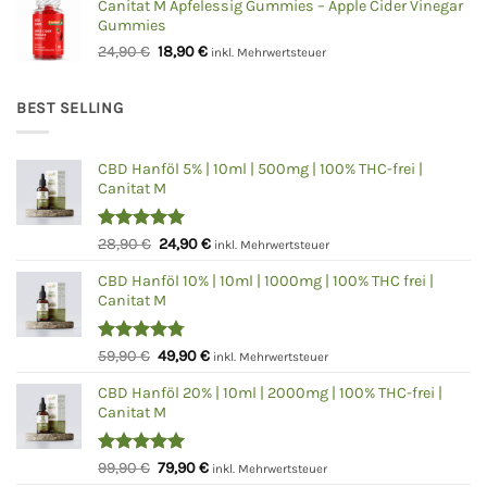
war:
ist:
Canitat M Apfelessig Gummies – Apple Cider Vinegar
Gummies
24,90 €
18,90 €.
Ursprünglicher
Aktueller
24,90
€
18,90
€
inkl. Mehrwertsteuer
Preis
Preis
war:
ist:
BEST SELLING
24,90 €
18,90 €.
CBD Hanföl 5% | 10ml | 500mg | 100% THC-frei |
Canitat M
Bewertet
Ursprünglicher
Aktueller
28,90
€
24,90
€
inkl. Mehrwertsteuer
mit
5.00
Preis
Preis
von 5
CBD Hanföl 10% | 10ml | 1000mg | 100% THC frei |
war:
ist:
Canitat M
28,90 €
24,90 €.
Bewertet
Ursprünglicher
Aktueller
59,90
€
49,90
€
inkl. Mehrwertsteuer
mit
4.75
Preis
Preis
von 5
CBD Hanföl 20% | 10ml | 2000mg | 100% THC-frei |
war:
ist:
Canitat M
59,90 €
49,90 €.
Bewertet
Ursprünglicher
Aktueller
99,90
€
79,90
€
inkl. Mehrwertsteuer
mit
5.00