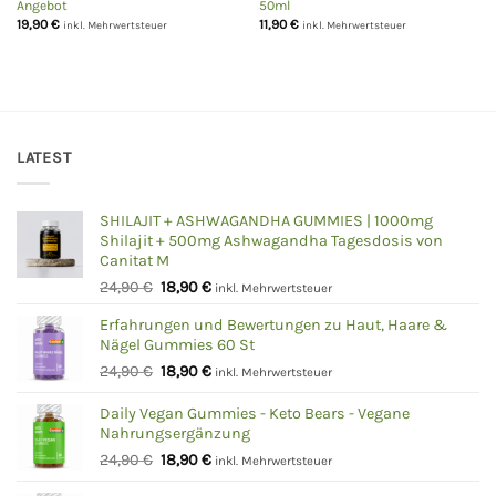
Angebot
50ml
19,90
€
11,90
€
inkl. Mehrwertsteuer
inkl. Mehrwertsteuer
LATEST
SHILAJIT + ASHWAGANDHA GUMMIES | 1000mg
Shilajit + 500mg Ashwagandha Tagesdosis von
Canitat M
Ursprünglicher
Aktueller
24,90
€
18,90
€
inkl. Mehrwertsteuer
Preis
Preis
Erfahrungen und Bewertungen zu Haut, Haare &
war:
ist:
Nägel Gummies 60 St
24,90 €
18,90 €.
Ursprünglicher
Aktueller
24,90
€
18,90
€
inkl. Mehrwertsteuer
Preis
Preis
war:
ist:
Daily Vegan Gummies - Keto Bears - Vegane
Nahrungsergänzung
24,90 €
18,90 €.
Ursprünglicher
Aktueller
24,90
€
18,90
€
inkl. Mehrwertsteuer
Preis
Preis