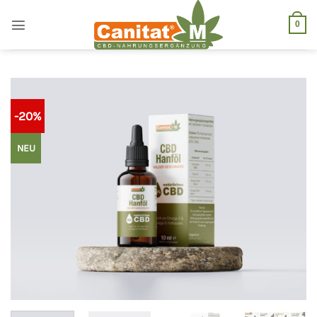
Zum
Inhalt
0
springen
-20%
NEU