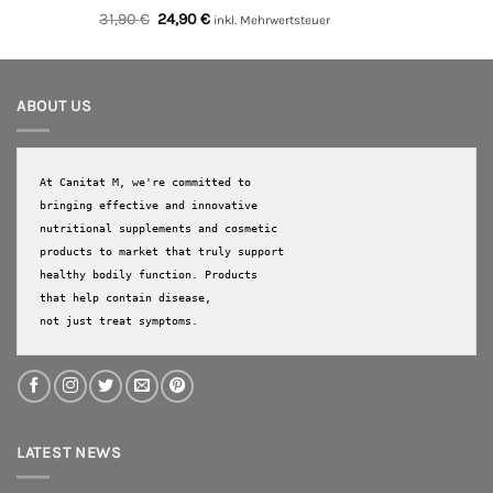
Bewertet
Ursprünglicher
Aktueller
31,90
€
24,90
€
inkl. Mehrwertsteuer
mit
5.00
Preis
Preis
von 5
war:
ist:
31,90 €
24,90 €.
ABOUT US
At Canitat M, we're committed to 
bringing effective and innovative 
nutritional supplements and cosmetic 
products to market that truly support 
healthy bodily function. Products 
that help contain disease, 

not just treat symptoms.
LATEST NEWS