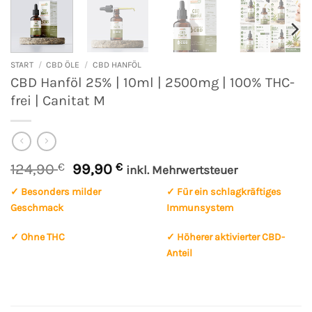
START
/
CBD ÖLE
/
CBD HANFÖL
CBD Hanföl 25% | 10ml | 2500mg | 100% THC-
frei | Canitat M
Ursprünglicher
Aktueller
124,90
€
99,90
€
inkl. Mehrwertsteuer
Preis
Preis
✓ Besonders milder
✓ Für ein schlagkräftiges
war:
ist:
Geschmack
Immunsystem
124,90 €
99,90 €.
✓ Ohne THC
✓ Höherer aktivierter CBD-
Anteil