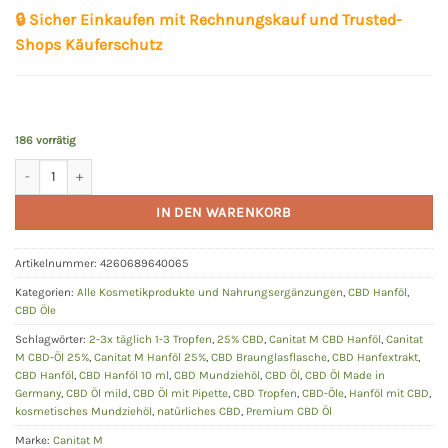
🔒
Sicher Einkaufen mit Rechnungskauf und Trusted-
Shops Käuferschutz
186 vorrätig
CBD Hanföl 25% | 10ml | 2500mg | 100% THC-frei | Canitat M Menge
Alternative:
IN DEN WARENKORB
Artikelnummer:
4260689640065
Kategorien:
Alle Kosmetikprodukte und Nahrungsergänzungen
,
CBD Hanföl
,
CBD Öle
Schlagwörter:
2-3x täglich 1-3 Tropfen
,
25% CBD
,
Canitat M CBD Hanföl
,
Canitat
M CBD-Öl 25%
,
Canitat M Hanföl 25%
,
CBD Braunglasflasche
,
CBD Hanfextrakt
,
CBD Hanföl
,
CBD Hanföl 10 ml
,
CBD Mundziehöl
,
CBD Öl
,
CBD Öl Made in
Germany
,
CBD Öl mild
,
CBD Öl mit Pipette
,
CBD Tropfen
,
CBD-Öle
,
Hanföl mit CBD
,
kosmetisches Mundziehöl
,
natürliches CBD
,
Premium CBD Öl
Marke:
Canitat M