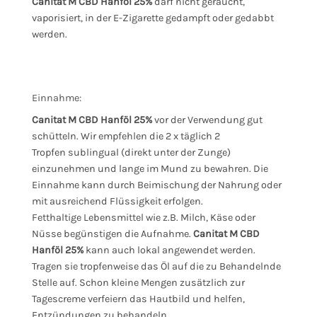
Canitat M CBD Hanföl 25%
darf nicht geraucht,
vaporisiert, in der E-Zigarette gedampft oder gedabbt
werden.
Einnahme:
Canitat M CBD Hanföl 25%
vor der Verwendung gut
schütteln. Wir empfehlen die 2 x täglich 2
Tropfen sublingual (direkt unter der Zunge)
einzunehmen und lange im Mund zu bewahren. Die
Einnahme kann durch Beimischung der Nahrung oder
mit ausreichend Flüssigkeit erfolgen.
Fetthaltige Lebensmittel wie z.B. Milch, Käse oder
Nüsse begünstigen die Aufnahme.
Canitat M CBD
Hanföl 25%
kann auch lokal angewendet werden.
Tragen sie tropfenweise das Öl auf die zu Behandelnde
Stelle auf. Schon kleine Mengen zusätzlich zur
Tagescreme verfeiern das Hautbild und helfen,
Entzündungen zu behandeln.