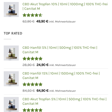
Preis
Preis
von 5
CBD Akut Tropfen 10% | 10ml | 1000mg | 100% THC-frei
war:
ist:
| Canitat M
99,90 €
79,90 €.
Bewertet
Ursprünglicher
Aktueller
62,90
€
49,90
€
inkl. Mehrwertsteuer
mit
4.50
Preis
Preis
von 5
war:
ist:
TOP RATED
62,90 €
49,90 €.
CBD Hanföl 5% | 10ml | 500mg | 100% THC-frei |
Canitat M
Bewertet
Ursprünglicher
Aktueller
28,90
€
24,90
€
inkl. Mehrwertsteuer
mit
5.00
Preis
Preis
von 5
CBD Hanföl 15% | 10ml | 1500mg | 100% THC-frei |
war:
ist:
Canitat M
28,90 €
24,90 €.
Bewertet
Ursprünglicher
Aktueller
84,50
€
64,90
€
inkl. Mehrwertsteuer
mit
5.00
Preis
Preis
von 5
CBD Akut Tropfen 5% | 10ml | 500mg | 100% THC-frei |
war:
ist:
Canitat M
84,50 €
64,90 €.