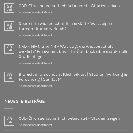
CBD-Öl wissenschaftlich betrachtet – Studien zeigen
29
Juli
für
Kommentare deaktiviert
CBD-
Öl
Spermidin wissenschaftlich erklärt – Was zeigen
29
wissenschaftlich
Juli
Humanstudien wirklich?
betrachtet
für
Kommentare deaktiviert
–
Spermidin
Studien
wissenschaftlich
zeigen
NAD+, NMN und NR – Was sagt die Wissenschaft
29
erklärt
Juli
wirklich? Ein evidenzbasierter Überblick über die aktuelle
–
Studienlage
Was
für
Kommentare deaktiviert
zeigen
NAD+,
Humanstudien
NMN
wirklich?
Bromelain wissenschaftlich erklärt | Studien, Wirkung &
28
und
Juli
Forschung | Canitat M
NR
für
Kommentare deaktiviert
–
Bromelain
Was
wissenschaftlich
sagt
erklärt
NEUESTE BEITRÄGE
die
|
Wissenschaft
Studien,
wirklich?
Wirkung
Ein
CBD-Öl wissenschaftlich betrachtet – Studien zeigen
29
&
evidenzbasierter
Juli
Forschung
für
Überblick
Kommentare deaktiviert
|
CBD-
über