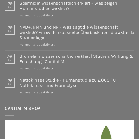
Canitat
Öl
die
Spermidin wissenschaftlich erklärt – Was zeigen
29
M
wissenschaftlich
aktuelle
Juli
Humanstudien wirklich?
betrachtet
Studienlage
für
Kommentare deaktiviert
–
Spermidin
Studien
wissenschaftlich
zeigen
NAD+, NMN und NR – Was sagt die Wissenschaft
29
erklärt
Juli
wirklich? Ein evidenzbasierter Überblick über die aktuelle
–
Studienlage
Was
für
Kommentare deaktiviert
zeigen
NAD+,
Humanstudien
NMN
wirklich?
Bromelain wissenschaftlich erklärt | Studien, Wirkung &
28
und
Juli
Forschung | Canitat M
NR
für
Kommentare deaktiviert
–
Bromelain
Was
wissenschaftlich
sagt
Nattokinase Studie – Humanstudie zu 2.000 FU
26
erklärt
die
Juli
Nattokinase und Fibrinolyse
|
Wissenschaft
für
Kommentare deaktiviert
Studien,
wirklich?
Nattokinase
Wirkung
Ein
Studie
&
evidenzbasierter
–
CANITAT M SHOP
Forschung
Überblick
Humanstudie
|
über
zu
Canitat
die
2.000
M
aktuelle
FU
Studienlage
Nattokinase
und