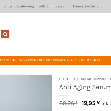
Widerrufsbelehrung
AGB
Impressum
Datenschutzbelehrung
T TROPFEN
OVIYA COSMETICS CBD KOSMETIKPRODUKTE
KONTAKT
START
/
ALLE KOSMETIKPRODUK
Anti Aging Serum
Ursprüngli
Aktu
39,90
€
19,95
€
inkl
Preis
Prei