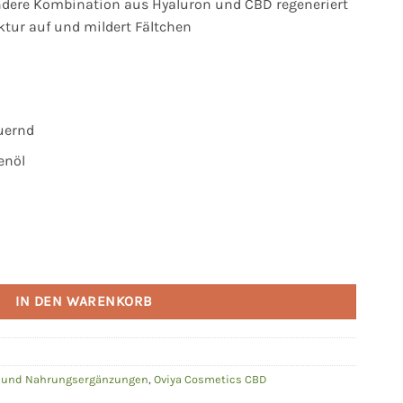
ndere Kombination aus Hyaluron und CBD regeneriert
uktur auf und mildert Fältchen
5 €.
euernd
enöl
von OVIYA | 30ml Menge
IN DEN WARENKORB
e und Nahrungsergänzungen
,
Oviya Cosmetics CBD