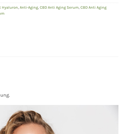
t Hyaluron
,
Anti-Aging
,
CBD Anti Aging Serum
,
CBD Anti Aging
rum
dung.