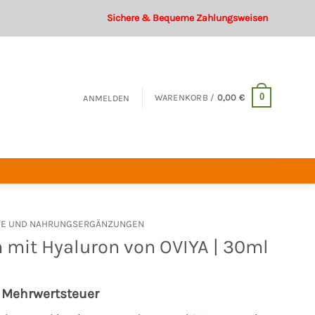
Sichere & Bequeme Zahlungsweisen
0
WARENKORB /
0,00
€
ANMELDEN
TE UND NAHRUNGSERGÄNZUNGEN
 mit Hyaluron von OVIYA | 30ml
cher
eller
. Mehrwertsteuer
s