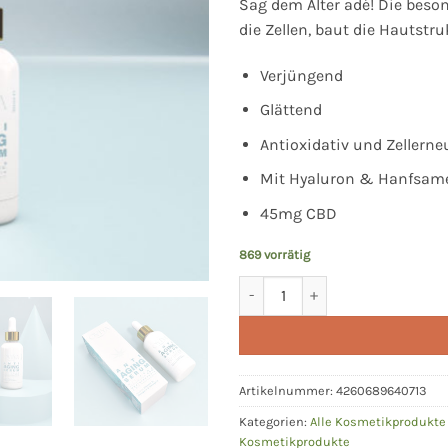
Sag dem Alter adé! Die beso
war:
ist:
die Zellen, baut die Hautstr
39,90 €
19,9
Verjüngend
Glättend
Antioxidativ und Zellern
Mit Hyaluron & Hanfsam
45mg CBD
869 vorrätig
Anti Aging Serum mit Hyaluron 
Alternative:
Artikelnummer:
4260689640713
Kategorien:
Alle Kosmetikprodukt
Kosmetikprodukte