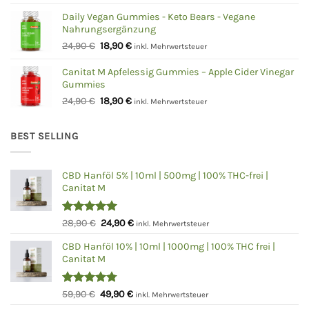
Preis
Preis
war:
ist:
Daily Vegan Gummies - Keto Bears - Vegane
Nahrungsergänzung
24,90 €
18,90 €.
Ursprünglicher
Aktueller
24,90
€
18,90
€
inkl. Mehrwertsteuer
Preis
Preis
war:
ist:
Canitat M Apfelessig Gummies – Apple Cider Vinegar
Gummies
24,90 €
18,90 €.
Ursprünglicher
Aktueller
24,90
€
18,90
€
inkl. Mehrwertsteuer
Preis
Preis
war:
ist:
BEST SELLING
24,90 €
18,90 €.
CBD Hanföl 5% | 10ml | 500mg | 100% THC-frei |
Canitat M
Bewertet
Ursprünglicher
Aktueller
28,90
€
24,90
€
inkl. Mehrwertsteuer
mit
5.00
Preis
Preis
von 5
CBD Hanföl 10% | 10ml | 1000mg | 100% THC frei |
war:
ist:
Canitat M
28,90 €
24,90 €.
Bewertet
Ursprünglicher
Aktueller
59,90
€
49,90
€
inkl. Mehrwertsteuer
mit
4.75
Preis
Preis