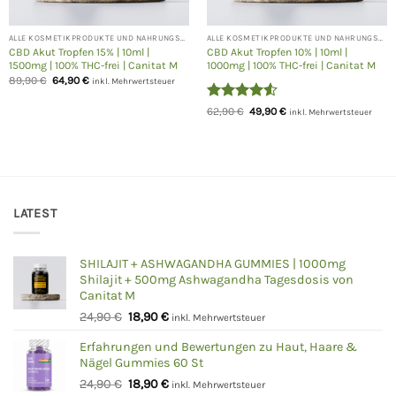
ALLE KOSMETIKPRODUKTE UND NAHRUNGSERGÄNZUNGEN
ALLE KOSMETIKPRODUKTE UND NAHRUNGSERGÄNZUNGEN
CBD Akut Tropfen 15% | 10ml |
CBD Akut Tropfen 10% | 10ml |
1500mg | 100% THC-frei | Canitat M
1000mg | 100% THC-frei | Canitat M
Ursprünglicher
Aktueller
89,90
€
64,90
€
inkl. Mehrwertsteuer
Preis
Preis
war:
ist:
Bewertet
Ursprünglicher
Aktueller
89,90 €
64,90 €.
62,90
€
49,90
€
inkl. Mehrwertsteuer
Preis
Preis
mit
4.5
war:
ist:
von 5
62,90 €
49,90 €.
LATEST
SHILAJIT + ASHWAGANDHA GUMMIES | 1000mg
Shilajit + 500mg Ashwagandha Tagesdosis von
Canitat M
Ursprünglicher
Aktueller
24,90
€
18,90
€
inkl. Mehrwertsteuer
Preis
Preis
Erfahrungen und Bewertungen zu Haut, Haare &
war:
ist:
Nägel Gummies 60 St
24,90 €
18,90 €.
Ursprünglicher
Aktueller
24,90
€
18,90
€
inkl. Mehrwertsteuer