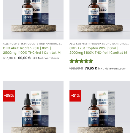
ALLE KOSMETIKPRODUKTE UND NAHRUNGSERGÄNZUNGEN
ALLE KOSMETIKPRODUKTE UND NAHRUNGSERGÄNZUNGEN
CBD Akut Tropfen 25% | 10ml |
CBD Akut Tropfen 20% | 10ml |
2500mg | 100% THC-frei | Canitat M
2000mg | 100% THC-frei | Canitat M
Ursprünglicher
Aktueller
127,90
€
99,90
€
inkl. Mehrwertsteuer
Preis
Preis
war:
ist:
Bewertet
Ursprünglicher
Aktueller
127,90 €
99,90 €.
102,90
€
79,95
€
inkl. Mehrwertsteuer
Preis
Preis
mit
5
von
war:
ist:
5
102,90 €
79,95 €.
-28%
-21%