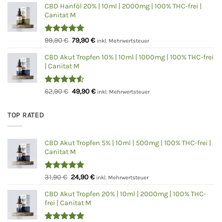
von 5
CBD Hanföl 20% | 10ml | 2000mg | 100% THC-frei |
war:
ist:
Canitat M
59,90 €
49,90 €.
Bewertet
Ursprünglicher
Aktueller
99,90
€
79,90
€
inkl. Mehrwertsteuer
mit
5.00
Preis
Preis
von 5
CBD Akut Tropfen 10% | 10ml | 1000mg | 100% THC-frei
war:
ist:
| Canitat M
99,90 €
79,90 €.
Bewertet
Ursprünglicher
Aktueller
62,90
€
49,90
€
inkl. Mehrwertsteuer
mit
4.50
Preis
Preis
von 5
war:
ist:
TOP RATED
62,90 €
49,90 €.
CBD Akut Tropfen 5% | 10ml | 500mg | 100% THC-frei |
Canitat M
Bewertet
Ursprünglicher
Aktueller
31,90
€
24,90
€
inkl. Mehrwertsteuer
mit
5.00
Preis
Preis
von 5
CBD Akut Tropfen 20% | 10ml | 2000mg | 100% THC-
war:
ist:
frei | Canitat M
31,90 €
24,90 €.