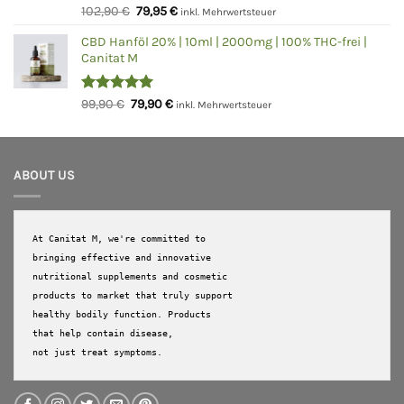
Bewertet
Ursprünglicher
Aktueller
102,90
€
79,95
€
inkl. Mehrwertsteuer
mit
5.00
Preis
Preis
von 5
CBD Hanföl 20% | 10ml | 2000mg | 100% THC-frei |
war:
ist:
Canitat M
102,90 €
79,95 €.
Bewertet
Ursprünglicher
Aktueller
99,90
€
79,90
€
inkl. Mehrwertsteuer
mit
5.00
Preis
Preis
von 5
war:
ist:
99,90 €
79,90 €.
ABOUT US
At Canitat M, we're committed to 
bringing effective and innovative 
nutritional supplements and cosmetic 
products to market that truly support 
healthy bodily function. Products 
that help contain disease, 

not just treat symptoms.