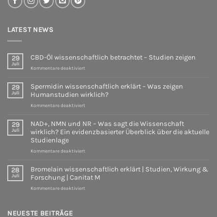
LATEST NEWS
CBD-Öl wissenschaftlich betrachtet – Studien zeigen
29
Juli
für
Kommentare deaktiviert
CBD-
Öl
Spermidin wissenschaftlich erklärt – Was zeigen
29
wissenschaftlich
Juli
Humanstudien wirklich?
betrachtet
für
Kommentare deaktiviert
–
Spermidin
Studien
wissenschaftlich
zeigen
NAD+, NMN und NR – Was sagt die Wissenschaft
29
erklärt
Juli
wirklich? Ein evidenzbasierter Überblick über die aktuelle
–
Studienlage
Was
für
Kommentare deaktiviert
zeigen
NAD+,
Humanstudien
NMN
wirklich?
Bromelain wissenschaftlich erklärt | Studien, Wirkung &
28
und
Juli
Forschung | Canitat M
NR
für
Kommentare deaktiviert
–
Bromelain
Was
wissenschaftlich
sagt
erklärt
NEUESTE BEITRÄGE
die