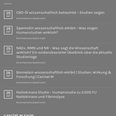
|
Wissenschaft
Studien,
wirklich?
Wirkung
Ein
CBD-Öl wissenschaftlich betrachtet – Studien zeigen
29
&
evidenzbasierter
Juli
Forschung
für
Überblick
Kommentare deaktiviert
|
CBD-
über
Canitat
Öl
die
Spermidin wissenschaftlich erklärt – Was zeigen
29
M
wissenschaftlich
aktuelle
Juli
Humanstudien wirklich?
betrachtet
Studienlage
für
Kommentare deaktiviert
–
Spermidin
Studien
wissenschaftlich
zeigen
NAD+, NMN und NR – Was sagt die Wissenschaft
29
erklärt
Juli
wirklich? Ein evidenzbasierter Überblick über die aktuelle
–
Studienlage
Was
für
Kommentare deaktiviert
zeigen
NAD+,
Humanstudien
NMN
wirklich?
Bromelain wissenschaftlich erklärt | Studien, Wirkung &
28
und
Juli
Forschung | Canitat M
NR
für
Kommentare deaktiviert
–
Bromelain
Was
wissenschaftlich
sagt
Nattokinase Studie – Humanstudie zu 2.000 FU
26
erklärt
die
Juli
Nattokinase und Fibrinolyse
|
Wissenschaft
für
Kommentare deaktiviert
Studien,
wirklich?
Nattokinase
Wirkung
Ein
Studie
&
evidenzbasierter
–
CANITAT M SHOP
Forschung