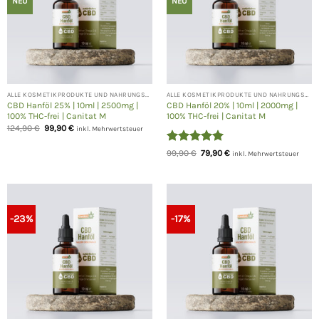
NEU
NEU
ALLE KOSMETIKPRODUKTE UND NAHRUNGSERGÄNZUNGEN
ALLE KOSMETIKPRODUKTE UND NAHRUNGSERGÄNZUNGEN
CBD Hanföl 25% | 10ml | 2500mg |
CBD Hanföl 20% | 10ml | 2000mg |
100% THC-frei | Canitat M
100% THC-frei | Canitat M
Ursprünglicher
Aktueller
124,90
€
99,90
€
inkl. Mehrwertsteuer
Preis
Preis
war:
ist:
Bewertet
Ursprünglicher
Aktueller
124,90 €
99,90 €.
99,90
€
79,90
€
inkl. Mehrwertsteuer
Preis
Preis
mit
5
von
war:
ist:
5
99,90 €
79,90 €.
-23%
-17%