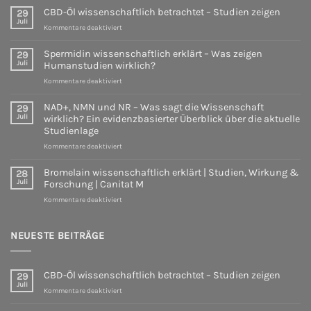
CBD-Öl wissenschaftlich betrachtet – Studien zeigen
29
Juli
für
Kommentare deaktiviert
CBD-
Öl
Spermidin wissenschaftlich erklärt – Was zeigen
29
wissenschaftlich
Juli
Humanstudien wirklich?
betrachtet
für
Kommentare deaktiviert
–
Spermidin
Studien
wissenschaftlich
zeigen
NAD+, NMN und NR – Was sagt die Wissenschaft
29
erklärt
Juli
wirklich? Ein evidenzbasierter Überblick über die aktuelle
–
Studienlage
Was
für
Kommentare deaktiviert
zeigen
NAD+,
Humanstudien
NMN
wirklich?
Bromelain wissenschaftlich erklärt | Studien, Wirkung &
28
und
Juli
Forschung | Canitat M
NR
für
Kommentare deaktiviert
–
Bromelain
Was
wissenschaftlich
sagt
erklärt
NEUESTE BEITRÄGE
die
|
Wissenschaft
Studien,
wirklich?
Wirkung
Ein
CBD-Öl wissenschaftlich betrachtet – Studien zeigen
29
&
evidenzbasierter
Juli
Forschung
für
Überblick
Kommentare deaktiviert
|
CBD-
über
Canitat