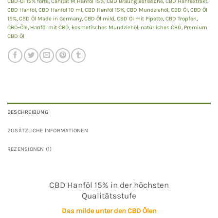
CBD-Öl 15% forte
,
Canitat M Hanföl 15%
,
CBD Braunglasflasche
,
CBD Hanfextrakt
,
CBD Hanföl
,
CBD Hanföl 10 ml
,
CBD Hanföl 15%
,
CBD Mundziehöl
,
CBD Öl
,
CBD Öl
15%
,
CBD Öl Made in Germany
,
CBD Öl mild
,
CBD Öl mit Pipette
,
CBD Tropfen
,
CBD-Öle
,
Hanföl mit CBD
,
kosmetisches Mundziehöl
,
natürliches CBD
,
Premium
CBD Öl
BESCHREIBUNG
ZUSÄTZLICHE INFORMATIONEN
REZENSIONEN (1)
CBD Hanföl 15% in der höchsten
Qualitätsstufe
Das milde unter den CBD Ölen