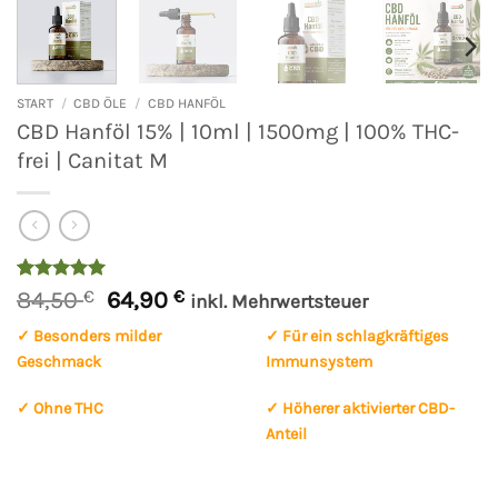
START
/
CBD ÖLE
/
CBD HANFÖL
CBD Hanföl 15% | 10ml | 1500mg | 100% THC-
frei | Canitat M
Ursprünglicher
Aktueller
Bewertet
1
84,50
€
64,90
€
inkl. Mehrwertsteuer
mit
5
von
Preis
Preis
5, basierend
✓ Besonders milder
✓ Für ein schlagkräftiges
war:
ist:
auf
Geschmack
Immunsystem
84,50 €
64,90 €.
Kundenbewertung
✓ Ohne THC
✓ Höherer aktivierter CBD-
Anteil