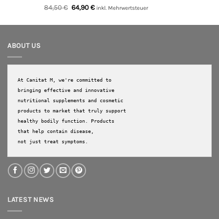
Bewertet
Ursprünglicher
Aktueller
84,50
€
64,90
€
inkl. Mehrwertsteuer
mit
5.00
Preis
Preis
von 5
war:
ist:
84,50 €
64,90 €.
ABOUT US
At Canitat M, we're committed to 
bringing effective and innovative 
nutritional supplements and cosmetic 
products to market that truly support 
healthy bodily function. Products 
that help contain disease, 

not just treat symptoms.
LATEST NEWS