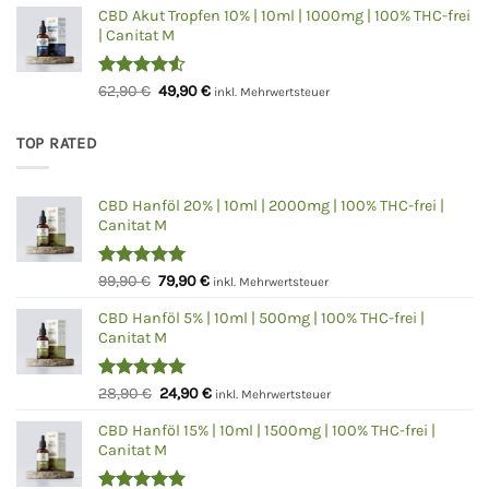
von 5
CBD Akut Tropfen 10% | 10ml | 1000mg | 100% THC-frei
war:
ist:
| Canitat M
99,90 €
79,90 €.
Bewertet
Ursprünglicher
Aktueller
62,90
€
49,90
€
inkl. Mehrwertsteuer
mit
4.50
Preis
Preis
von 5
war:
ist:
TOP RATED
62,90 €
49,90 €.
CBD Hanföl 20% | 10ml | 2000mg | 100% THC-frei |
Canitat M
Bewertet
Ursprünglicher
Aktueller
99,90
€
79,90
€
inkl. Mehrwertsteuer
mit
5.00
Preis
Preis
von 5
CBD Hanföl 5% | 10ml | 500mg | 100% THC-frei |
war:
ist:
Canitat M
99,90 €
79,90 €.
Bewertet
Ursprünglicher
Aktueller
28,90
€
24,90
€
inkl. Mehrwertsteuer
mit
5.00
Preis
Preis
von 5
CBD Hanföl 15% | 10ml | 1500mg | 100% THC-frei |
war:
ist:
Canitat M
28,90 €
24,90 €.