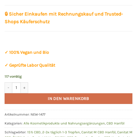
🔒
Sicher Einkaufen mit Rechnungskauf und Trusted-
Shops Käuferschutz
✓ 100% Vegan und Bio
✓ Geprüfte Labor Qualität
117 vorrätig
CBD Hanföl 15% | 10ml | 1500mg | 100% THC-frei | Canitat M Menge
Alternative:
IN DEN WARENKORB
Artikelnummer:
NEW-1477
Kategorien:
Alle Kosmetikprodukte und Nahrungsergänzungen
,
CBD Hanföl
Schlagwörter:
15% CBD
,
2-3x täglich 1-3 Tropfen
,
Canitat M CBD Hanföl
,
Canitat M