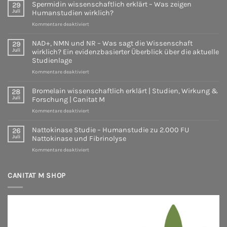
Öl
die
Spermidin wissenschaftlich erklärt – Was zeigen
29
M
wissenschaftlich
aktuelle
Juli
Humanstudien wirklich?
betrachtet
Studienlage
für
Kommentare deaktiviert
–
Spermidin
Studien
wissenschaftlich
zeigen
NAD+, NMN und NR – Was sagt die Wissenschaft
29
erklärt
Juli
wirklich? Ein evidenzbasierter Überblick über die aktuelle
–
Studienlage
Was
für
Kommentare deaktiviert
zeigen
NAD+,
Humanstudien
NMN
wirklich?
Bromelain wissenschaftlich erklärt | Studien, Wirkung &
28
und
Juli
Forschung | Canitat M
NR
für
Kommentare deaktiviert
–
Bromelain
Was
wissenschaftlich
sagt
Nattokinase Studie – Humanstudie zu 2.000 FU
26
erklärt
die
Juli
Nattokinase und Fibrinolyse
|
Wissenschaft
für
Kommentare deaktiviert
Studien,
wirklich?
Nattokinase
Wirkung
Ein
Studie
&
evidenzbasierter
–
CANITAT M SHOP
Forschung
Überblick
Humanstudie
|
über
zu
Canitat
die
2.000
M
aktuelle
FU
Studienlage
Nattokinase
und