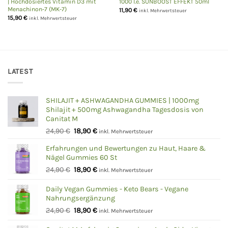
| Hochdosiertes Vitamin D3 mit
1000 I.e. SUNBOOST EFFEKT 50ml
Menachinon-7 (MK-7)
11,90
€
inkl. Mehrwertsteuer
15,90
€
inkl. Mehrwertsteuer
LATEST
SHILAJIT + ASHWAGANDHA GUMMIES | 1000mg
Shilajit + 500mg Ashwagandha Tagesdosis von
Canitat M
Ursprünglicher
Aktueller
24,90
€
18,90
€
inkl. Mehrwertsteuer
Preis
Preis
Erfahrungen und Bewertungen zu Haut, Haare &
war:
ist:
Nägel Gummies 60 St
24,90 €
18,90 €.
Ursprünglicher
Aktueller
24,90
€
18,90
€
inkl. Mehrwertsteuer
Preis
Preis
war:
ist:
Daily Vegan Gummies - Keto Bears - Vegane
Nahrungsergänzung
24,90 €
18,90 €.
Ursprünglicher
Aktueller
24,90
€
18,90
€
inkl. Mehrwertsteuer
Preis
Preis