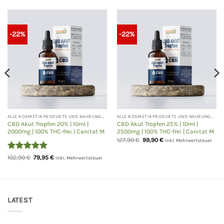
-22%
-22%
ALLE KOSMETIKPRODUKTE UND NAHRUNGSERGÄNZUNGEN
ALLE KOSMETIKPRODUKTE UND NAHRUNGSERGÄNZUNGEN
CBD Akut Tropfen 20% | 10ml |
CBD Akut Tropfen 25% | 10ml |
2000mg | 100% THC-frei | Canitat M
2500mg | 100% THC-frei | Canitat M
Ursprünglicher
Aktueller
127,90
€
99,90
€
inkl. Mehrwertsteuer
Preis
Preis
war:
ist:
Bewertet
Ursprünglicher
Aktueller
102,90
€
79,95
€
127,90 €
99,90 €.
inkl. Mehrwertsteuer
Preis
Preis
mit
5
von
war:
ist:
5
102,90 €
79,95 €.
LATEST