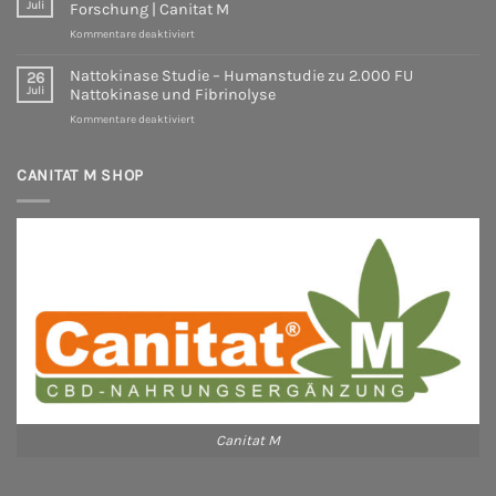
und
Juli
Forschung | Canitat M
NR
für
Kommentare deaktiviert
–
Bromelain
Was
wissenschaftlich
sagt
Nattokinase Studie – Humanstudie zu 2.000 FU
26
erklärt
die
Juli
Nattokinase und Fibrinolyse
|
Wissenschaft
für
Kommentare deaktiviert
Studien,
wirklich?
Nattokinase
Wirkung
Ein
Studie
&
evidenzbasierter
–
CANITAT M SHOP
Forschung
Überblick
Humanstudie
|
über
zu
Canitat
die
2.000
M
aktuelle
FU
Studienlage
Nattokinase
und
Fibrinolyse
Canitat M