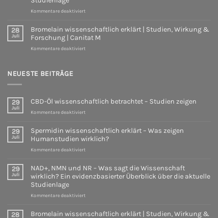
Studienlage
Was
für
Kommentare deaktiviert
zeigen
NAD+,
Humanstudien
NMN
wirklich?
Bromelain wissenschaftlich erklärt | Studien, Wirkung &
28
und
Juli
Forschung | Canitat M
NR
für
Kommentare deaktiviert
–
Bromelain
Was
wissenschaftlich
sagt
erklärt
NEUESTE BEITRÄGE
die
|
Wissenschaft
Studien,
wirklich?
Wirkung
Ein
CBD-Öl wissenschaftlich betrachtet – Studien zeigen
29
&
evidenzbasierter
Juli
Forschung
für
Überblick
Kommentare deaktiviert
|
CBD-
über
Canitat
Öl
die
Spermidin wissenschaftlich erklärt – Was zeigen
29
M
wissenschaftlich
aktuelle
Juli
Humanstudien wirklich?
betrachtet
Studienlage
für
Kommentare deaktiviert
–
Spermidin
Studien
wissenschaftlich
zeigen
NAD+, NMN und NR – Was sagt die Wissenschaft
29
erklärt
Juli
wirklich? Ein evidenzbasierter Überblick über die aktuelle
–
Studienlage
Was
für
Kommentare deaktiviert
zeigen
NAD+,
Humanstudien
NMN
wirklich?
Bromelain wissenschaftlich erklärt | Studien, Wirkung &
28