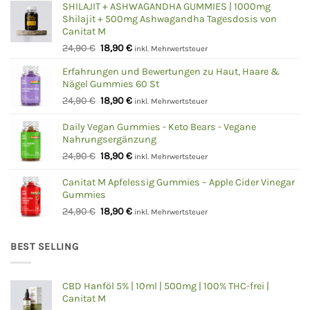
SHILAJIT + ASHWAGANDHA GUMMIES | 1000mg
Shilajit + 500mg Ashwagandha Tagesdosis von
Canitat M
Ursprünglicher
Aktueller
24,90
€
18,90
€
inkl. Mehrwertsteuer
Preis
Preis
Erfahrungen und Bewertungen zu Haut, Haare &
war:
ist:
Nägel Gummies 60 St
24,90 €
18,90 €.
Ursprünglicher
Aktueller
24,90
€
18,90
€
inkl. Mehrwertsteuer
Preis
Preis
war:
ist:
Daily Vegan Gummies - Keto Bears - Vegane
Nahrungsergänzung
24,90 €
18,90 €.
Ursprünglicher
Aktueller
24,90
€
18,90
€
inkl. Mehrwertsteuer
Preis
Preis
war:
ist:
Canitat M Apfelessig Gummies – Apple Cider Vinegar
Gummies
24,90 €
18,90 €.
Ursprünglicher
Aktueller
24,90
€
18,90
€
inkl. Mehrwertsteuer
Preis
Preis
war:
ist:
BEST SELLING
24,90 €
18,90 €.
CBD Hanföl 5% | 10ml | 500mg | 100% THC-frei |
Canitat M