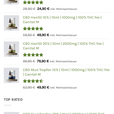
Bewertet
Ursprünglicher
Aktueller
28,90
€
24,90
€
inkl. Mehrwertsteuer
mit
5.00
Preis
Preis
von 5
CBD Hanföl 10% | 10ml | 1000mg | 100% THC frei |
war:
ist:
Canitat M
28,90 €
24,90 €.
Bewertet
Ursprünglicher
Aktueller
59,90
€
49,90
€
inkl. Mehrwertsteuer
mit
4.75
Preis
Preis
von 5
CBD Hanföl 20% | 10ml | 2000mg | 100% THC-frei |
war:
ist:
Canitat M
59,90 €
49,90 €.
Bewertet
Ursprünglicher
Aktueller
99,90
€
79,90
€
inkl. Mehrwertsteuer
mit
5.00
Preis
Preis
von 5
CBD Akut Tropfen 10% | 10ml | 1000mg | 100% THC-frei
war:
ist:
| Canitat M
99,90 €
79,90 €.
Bewertet
Ursprünglicher
Aktueller
62,90
€
49,90
€
inkl. Mehrwertsteuer
mit
4.50
Preis
Preis
von 5
war:
ist:
TOP RATED
62,90 €
49,90 €.