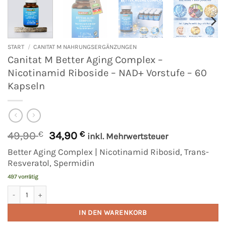
START
/
CANITAT M NAHRUNGSERGÄNZUNGEN
Canitat M Better Aging Complex –
Nicotinamid Riboside – NAD+ Vorstufe – 60
Kapseln
Ursprünglicher
Aktueller
49,90
€
34,90
€
inkl. Mehrwertsteuer
Preis
Preis
Better Aging Complex | Nicotinamid Ribosid, Trans-
war:
ist:
Resveratol, Spermidin
49,90 €
34,90 €.
497 vorrätig
Canitat M Better Aging Complex - Nicotinamid Riboside - NAD+ Vorstufe
Alternative:
IN DEN WARENKORB