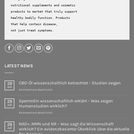
nutritional supplements and cosmetic 
products to market that truly support 
healthy bodily function. Products 
that help contain disease, 

not just treat symptoms.
LATEST NEWS
CBD-Öl wissenschaftlich betrachtet – Studien zeigen
29
Juli
für
Kommentare deaktiviert
CBD-
Öl
Spermidin wissenschaftlich erklärt – Was zeigen
29
wissenschaftlich
Juli
Humanstudien wirklich?
betrachtet
für
Kommentare deaktiviert
–
Spermidin
Studien
wissenschaftlich
zeigen
NAD+, NMN und NR – Was sagt die Wissenschaft
29
erklärt
Juli
wirklich? Ein evidenzbasierter Überblick über die aktuelle
–