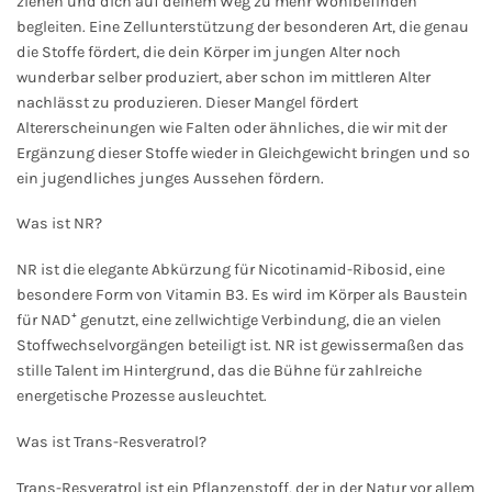
ziehen und dich auf deinem Weg zu mehr Wohlbefinden
begleiten. Eine Zellunterstützung der besonderen Art, die genau
die Stoffe fördert, die dein Körper im jungen Alter noch
wunderbar selber produziert, aber schon im mittleren Alter
nachlässt zu produzieren. Dieser Mangel fördert
Altererscheinungen wie Falten oder ähnliches, die wir mit der
Ergänzung dieser Stoffe wieder in Gleichgewicht bringen und so
ein jugendliches junges Aussehen fördern.
Was ist NR?
NR ist die elegante Abkürzung für Nicotinamid-Ribosid, eine
besondere Form von Vitamin B3. Es wird im Körper als Baustein
für NAD⁺ genutzt, eine zellwichtige Verbindung, die an vielen
Stoffwechselvorgängen beteiligt ist. NR ist gewissermaßen das
stille Talent im Hintergrund, das die Bühne für zahlreiche
energetische Prozesse ausleuchtet.
Was ist Trans-Resveratrol?
Trans-Resveratrol ist ein Pflanzenstoff, der in der Natur vor allem