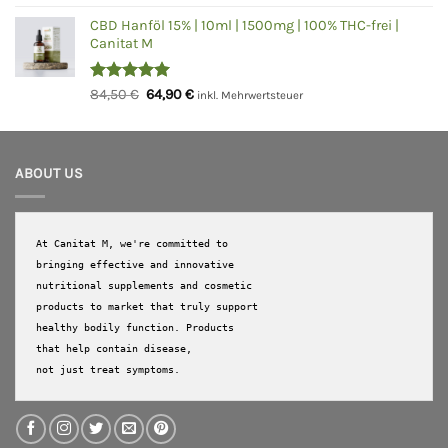
mit
5.00
Preis
Preis
von 5
CBD Hanföl 15% | 10ml | 1500mg | 100% THC-frei |
war:
ist:
Canitat M
28,90 €
24,90 €.
Bewertet
Ursprünglicher
Aktueller
84,50
€
64,90
€
inkl. Mehrwertsteuer
mit
5.00
Preis
Preis
von 5
war:
ist:
84,50 €
64,90 €.
ABOUT US
At Canitat M, we're committed to 
bringing effective and innovative 
nutritional supplements and cosmetic 
products to market that truly support 
healthy bodily function. Products 
that help contain disease, 

not just treat symptoms.