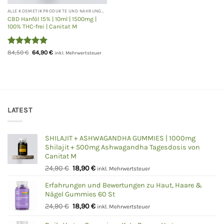
ALLE KOSMETIKPRODUKTE UND NAHRUNGSERGÄNZUNGEN
CBD Hanföl 15% | 10ml | 1500mg |
100% THC-frei | Canitat M
Bewertet
Ursprünglicher
Aktueller
84,50
€
64,90
€
inkl. Mehrwertsteuer
Preis
Preis
mit
5
von
war:
ist:
5
84,50 €
64,90 €.
LATEST
SHILAJIT + ASHWAGANDHA GUMMIES | 1000mg
Shilajit + 500mg Ashwagandha Tagesdosis von
Canitat M
Ursprünglicher
Aktueller
24,90
€
18,90
€
inkl. Mehrwertsteuer
Preis
Preis
Erfahrungen und Bewertungen zu Haut, Haare &
war:
ist:
Nägel Gummies 60 St
24,90 €
18,90 €.
Ursprünglicher
Aktueller
24,90
€
18,90
€
inkl. Mehrwertsteuer
Preis
Preis