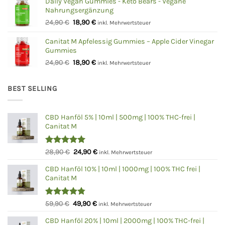
war:
ist:
Daily Vegan Gummies - Keto Bears - Vegane
Nahrungsergänzung
24,90 €
18,90 €.
Ursprünglicher
Aktueller
24,90
€
18,90
€
inkl. Mehrwertsteuer
Preis
Preis
war:
ist:
Canitat M Apfelessig Gummies – Apple Cider Vinegar
Gummies
24,90 €
18,90 €.
Ursprünglicher
Aktueller
24,90
€
18,90
€
inkl. Mehrwertsteuer
Preis
Preis
war:
ist:
BEST SELLING
24,90 €
18,90 €.
CBD Hanföl 5% | 10ml | 500mg | 100% THC-frei |
Canitat M
Bewertet
Ursprünglicher
Aktueller
28,90
€
24,90
€
inkl. Mehrwertsteuer
mit
5.00
Preis
Preis
von 5
CBD Hanföl 10% | 10ml | 1000mg | 100% THC frei |
war:
ist:
Canitat M
28,90 €
24,90 €.
Bewertet
Ursprünglicher
Aktueller
59,90
€
49,90
€
inkl. Mehrwertsteuer
mit
4.75
Preis
Preis
von 5
CBD Hanföl 20% | 10ml | 2000mg | 100% THC-frei |
war:
ist: