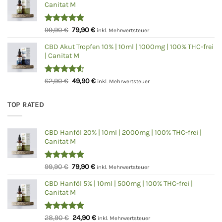
Canitat M
59,90 €
49,90 €.
Bewertet
Ursprünglicher
Aktueller
99,90
€
79,90
€
inkl. Mehrwertsteuer
mit
5.00
Preis
Preis
von 5
CBD Akut Tropfen 10% | 10ml | 1000mg | 100% THC-frei
war:
ist:
| Canitat M
99,90 €
79,90 €.
Bewertet
Ursprünglicher
Aktueller
62,90
€
49,90
€
inkl. Mehrwertsteuer
mit
4.50
Preis
Preis
von 5
war:
ist:
TOP RATED
62,90 €
49,90 €.
CBD Hanföl 20% | 10ml | 2000mg | 100% THC-frei |
Canitat M
Bewertet
Ursprünglicher
Aktueller
99,90
€
79,90
€
inkl. Mehrwertsteuer
mit
5.00
Preis
Preis
von 5
CBD Hanföl 5% | 10ml | 500mg | 100% THC-frei |
war:
ist:
Canitat M
99,90 €
79,90 €.
Bewertet
Ursprünglicher
Aktueller
28,90
€
24,90
€
inkl. Mehrwertsteuer