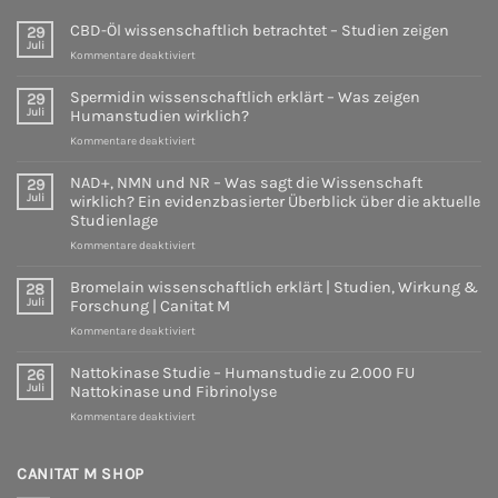
wirklich?
Wirkung
Ein
CBD-Öl wissenschaftlich betrachtet – Studien zeigen
29
&
evidenzbasierter
Juli
Forschung
für
Überblick
Kommentare deaktiviert
|
CBD-
über
Canitat
Öl
die
Spermidin wissenschaftlich erklärt – Was zeigen
29
M
wissenschaftlich
aktuelle
Juli
Humanstudien wirklich?
betrachtet
Studienlage
für
Kommentare deaktiviert
–
Spermidin
Studien
wissenschaftlich
zeigen
NAD+, NMN und NR – Was sagt die Wissenschaft
29
erklärt
Juli
wirklich? Ein evidenzbasierter Überblick über die aktuelle
–
Studienlage
Was
für
Kommentare deaktiviert
zeigen
NAD+,
Humanstudien
NMN
wirklich?
Bromelain wissenschaftlich erklärt | Studien, Wirkung &
28
und
Juli
Forschung | Canitat M
NR
für
Kommentare deaktiviert
–
Bromelain
Was
wissenschaftlich
sagt
Nattokinase Studie – Humanstudie zu 2.000 FU
26
erklärt
die
Juli
Nattokinase und Fibrinolyse
|
Wissenschaft
für
Kommentare deaktiviert
Studien,
wirklich?
Nattokinase
Wirkung
Ein
Studie
&
evidenzbasierter
–
CANITAT M SHOP
Forschung
Überblick
Humanstudie
|
über