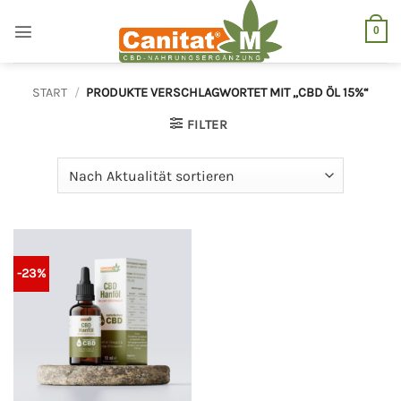
Zum
Inhalt
0
springen
START
/
PRODUKTE VERSCHLAGWORTET MIT „CBD ÖL 15%“
FILTER
-23%