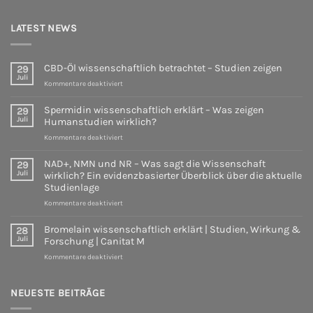
LATEST NEWS
CBD-Öl wissenschaftlich betrachtet – Studien zeigen
29
Juli
für
Kommentare deaktiviert
CBD-
Öl
Spermidin wissenschaftlich erklärt – Was zeigen
29
wissenschaftlich
Juli
Humanstudien wirklich?
betrachtet
für
Kommentare deaktiviert
–
Spermidin
Studien
wissenschaftlich
zeigen
NAD+, NMN und NR – Was sagt die Wissenschaft
29
erklärt
Juli
wirklich? Ein evidenzbasierter Überblick über die aktuelle
–
Studienlage
Was
für
Kommentare deaktiviert
zeigen
NAD+,
Humanstudien
NMN
wirklich?
Bromelain wissenschaftlich erklärt | Studien, Wirkung &
28
und
Juli
Forschung | Canitat M
NR
für
Kommentare deaktiviert
–
Bromelain
Was
wissenschaftlich
sagt
erklärt
NEUESTE BEITRÄGE
die
|
Wissenschaft
Studien,