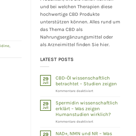
und bei welchen Therapien diese
hochwertige CBD Produkte
unterstützen können. Alles rund um
das Thema CBD als
Nahrungsergänzungsmittel oder
als Arzneimittel finden Sie hier.
idine
,
LATEST POSTS
CBD-Öl wissenschaftlich
29
Juli
betrachtet – Studien zeigen
für
Kommentare deaktiviert
CBD-
Öl
Spermidin wissenschaftlich
29
wissenschaftlich
Juli
erklärt – Was zeigen
betrachtet
Humanstudien wirklich?
–
für
Kommentare deaktiviert
Studien
Spermidin
zeigen
wissenschaftlich
NAD+, NMN und NR – Was
29