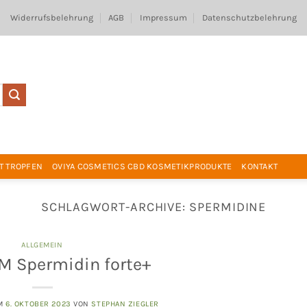
Widerrufsbelehrung
AGB
Impressum
Datenschutzbelehrung
T TROPFEN
OVIYA COSMETICS CBD KOSMETIKPRODUKTE
KONTAKT
SCHLAGWORT-ARCHIVE:
SPERMIDINE
ALLGEMEIN
 M Spermidin forte+
AM
6. OKTOBER 2023
VON
STEPHAN ZIEGLER