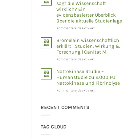
erklärt
Juli
sagt die Wissenschaft
–
wirklich? Ein
Was
evidenzbasierter Überblick
zeigen
über die aktuelle Studienlage
Humanstudien
wirklich?
für
Kommentare deaktiviert
NAD+,
NMN
Bromelain wissenschaftlich
28
und
Juli
erklärt | Studien, Wirkung &
NR
Forschung | Canitat M
–
für
Kommentare deaktiviert
Was
Bromelain
sagt
wissenschaftlich
die
Nattokinase Studie –
26
erklärt
Wissenschaft
Juli
Humanstudie zu 2.000 FU
|
wirklich?
Nattokinase und Fibrinolyse
Studien,
Ein
für
Kommentare deaktiviert
Wirkung
evidenzbasierter
Nattokinase
&
Überblick
Studie
Forschung
über
–
|
RECENT COMMENTS
die
Humanstudie
Canitat
aktuelle
zu
M
Studienlage
2.000
TAG CLOUD
FU
Nattokinase
und