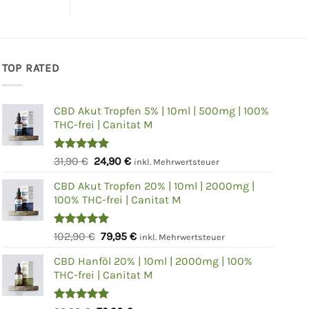
TOP RATED
CBD Akut Tropfen 5% | 10ml | 500mg | 100%
THC-frei | Canitat M
Bewertet
Ursprünglicher
Aktueller
31,90
€
24,90
€
inkl. Mehrwertsteuer
mit
5.00
Preis
Preis
von 5
CBD Akut Tropfen 20% | 10ml | 2000mg |
war:
ist:
100% THC-frei | Canitat M
31,90 €
24,90 €.
Bewertet
Ursprünglicher
Aktueller
102,90
€
79,95
€
inkl. Mehrwertsteuer
mit
5.00
Preis
Preis
von 5
CBD Hanföl 20% | 10ml | 2000mg | 100%
war:
ist:
THC-frei | Canitat M
102,90 €
79,95 €.