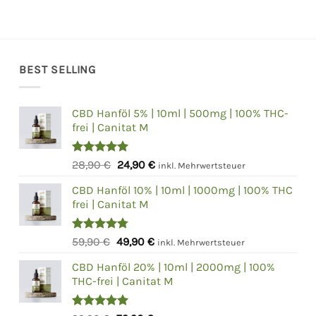
BEST SELLING
CBD Hanföl 5% | 10ml | 500mg | 100% THC-
frei | Canitat M
Bewertet
Ursprünglicher
Aktueller
28,90
€
24,90
€
inkl. Mehrwertsteuer
mit
5.00
Preis
Preis
von 5
CBD Hanföl 10% | 10ml | 1000mg | 100% THC
war:
ist:
frei | Canitat M
28,90 €
24,90 €.
Bewertet
Ursprünglicher
Aktueller
59,90
€
49,90
€
inkl. Mehrwertsteuer
mit
4.75
Preis
Preis
von 5
CBD Hanföl 20% | 10ml | 2000mg | 100%
war:
ist:
THC-frei | Canitat M
59,90 €
49,90 €.