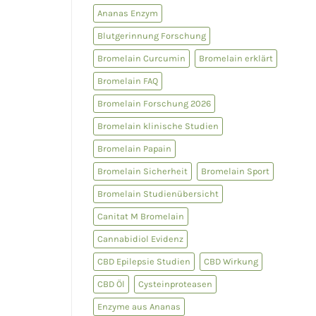
Fibrinolyse
Ananas Enzym
Blutgerinnung Forschung
Bromelain Curcumin
Bromelain erklärt
Bromelain FAQ
Bromelain Forschung 2026
Bromelain klinische Studien
Bromelain Papain
Bromelain Sicherheit
Bromelain Sport
Bromelain Studienübersicht
Canitat M Bromelain
Cannabidiol Evidenz
CBD Epilepsie Studien
CBD Wirkung
CBD Öl
Cysteinproteasen
Enzyme aus Ananas