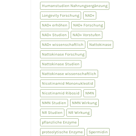
Humanstudien Nahrungsergänzung
Longevity Forschung
NAD+
NAD+ erhöhen
NAD+ Forschung
NAD+ Studien
NAD+ Vorstufen
NAD+ wissenschaftlich
Nattokinase
Nattokinase Forschung
Nattokinase Studien
Nattokinase wissenschaftlich
Nicotinamid Mononukleotid
Nicotinamid Ribosid
NMN
NMN Studien
NMN Wirkung
NR Studien
NR Wirkung
pflanzliche Enzyme
proteolytische Enzyme
Spermidin