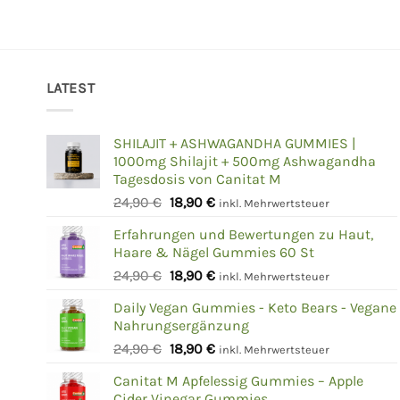
LATEST
SHILAJIT + ASHWAGANDHA GUMMIES |
1000mg Shilajit + 500mg Ashwagandha
Tagesdosis von Canitat M
Ursprünglicher
Aktueller
24,90
€
18,90
€
inkl. Mehrwertsteuer
Preis
Preis
Erfahrungen und Bewertungen zu Haut,
war:
ist:
Haare & Nägel Gummies 60 St
24,90 €
18,90 €.
Ursprünglicher
Aktueller
24,90
€
18,90
€
inkl. Mehrwertsteuer
Preis
Preis
Daily Vegan Gummies - Keto Bears - Vegane
war:
ist:
Nahrungsergänzung
24,90 €
18,90 €.
Ursprünglicher
Aktueller
24,90
€
18,90
€
inkl. Mehrwertsteuer
Preis
Preis
Canitat M Apfelessig Gummies – Apple
war:
ist:
Cider Vinegar Gummies