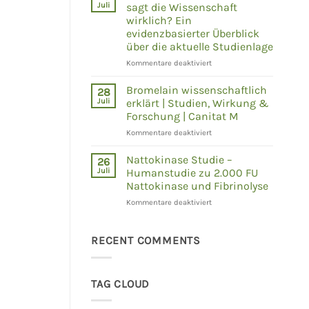
erklärt
Juli
sagt die Wissenschaft
–
wirklich? Ein
Was
evidenzbasierter Überblick
zeigen
über die aktuelle Studienlage
Humanstudien
wirklich?
für
Kommentare deaktiviert
NAD+,
NMN
Bromelain wissenschaftlich
28
und
Juli
erklärt | Studien, Wirkung &
NR
Forschung | Canitat M
–
für
Kommentare deaktiviert
Was
Bromelain
sagt
wissenschaftlich
die
Nattokinase Studie –
26
erklärt
Wissenschaft
Juli
Humanstudie zu 2.000 FU
|
wirklich?
Nattokinase und Fibrinolyse
Studien,
Ein
für
Kommentare deaktiviert
Wirkung
evidenzbasierter
Nattokinase
&
Überblick
Studie
Forschung
über
–
|
RECENT COMMENTS
die
Humanstudie
Canitat
aktuelle
zu
M
Studienlage
2.000
TAG CLOUD
FU
Nattokinase
und