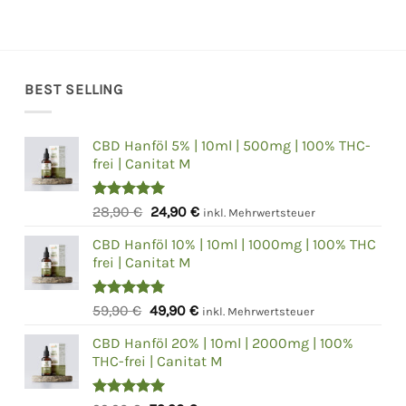
BEST SELLING
CBD Hanföl 5% | 10ml | 500mg | 100% THC-
frei | Canitat M
Bewertet
Ursprünglicher
Aktueller
28,90
€
24,90
€
inkl. Mehrwertsteuer
mit
5.00
Preis
Preis
von 5
CBD Hanföl 10% | 10ml | 1000mg | 100% THC
war:
ist:
frei | Canitat M
28,90 €
24,90 €.
Bewertet
Ursprünglicher
Aktueller
59,90
€
49,90
€
inkl. Mehrwertsteuer
mit
4.75
Preis
Preis
von 5
CBD Hanföl 20% | 10ml | 2000mg | 100%
war:
ist:
THC-frei | Canitat M
59,90 €
49,90 €.