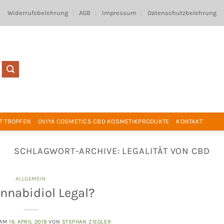
Widerrufsbelehrung
AGB
Impressum
Datenschutzbelehrung
T TROPFEN
OVIYA COSMETICS CBD KOSMETIKPRODUKTE
KONTAKT
SCHLAGWORT-ARCHIVE:
LEGALITÄT VON CBD
ALLGEMEIN
annabidiol Legal?
 AM
16. APRIL 2019
VON
STEPHAN ZIEGLER