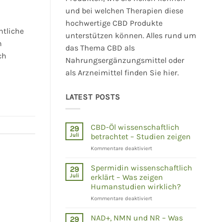
und bei welchen Therapien diese
hochwertige CBD Produkte
htliche
unterstützen können. Alles rund um
n
das Thema CBD als
ch
Nahrungsergänzungsmittel oder
als Arzneimittel finden Sie hier.
LATEST POSTS
CBD-Öl wissenschaftlich
29
Juli
betrachtet – Studien zeigen
für
Kommentare deaktiviert
CBD-
Öl
Spermidin wissenschaftlich
29
wissenschaftlich
Juli
erklärt – Was zeigen
betrachtet
Humanstudien wirklich?
–
für
Kommentare deaktiviert
Studien
Spermidin
zeigen
wissenschaftlich
NAD+, NMN und NR – Was
29