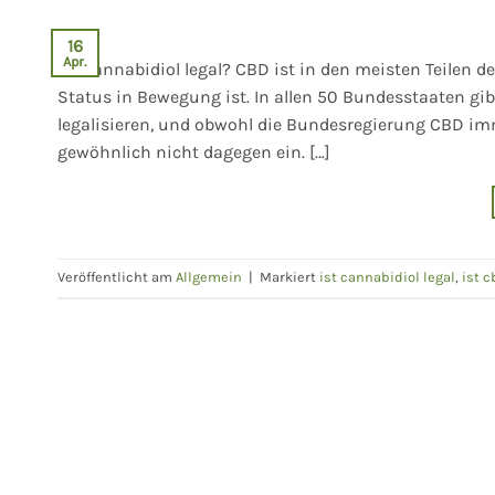
16
Apr.
Ist Cannabidiol legal? CBD ist in den meisten Teilen de
Status in Bewegung ist. In allen 50 Bundesstaaten gi
legalisieren, und obwohl die Bundesregierung CBD imm
gewöhnlich nicht dagegen ein. […]
Veröffentlicht am
Allgemein
|
Markiert
ist cannabidiol legal
,
ist c