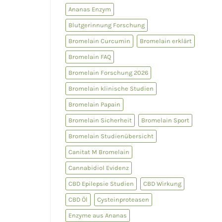
Fibrinolyse
Ananas Enzym
Blutgerinnung Forschung
Bromelain Curcumin
Bromelain erklärt
Bromelain FAQ
Bromelain Forschung 2026
Bromelain klinische Studien
Bromelain Papain
Bromelain Sicherheit
Bromelain Sport
Bromelain Studienübersicht
Canitat M Bromelain
Cannabidiol Evidenz
CBD Epilepsie Studien
CBD Wirkung
CBD Öl
Cysteinproteasen
Enzyme aus Ananas