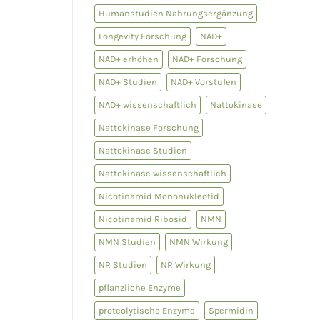
Humanstudien Nahrungsergänzung
Longevity Forschung
NAD+
NAD+ erhöhen
NAD+ Forschung
NAD+ Studien
NAD+ Vorstufen
NAD+ wissenschaftlich
Nattokinase
Nattokinase Forschung
Nattokinase Studien
Nattokinase wissenschaftlich
Nicotinamid Mononukleotid
Nicotinamid Ribosid
NMN
NMN Studien
NMN Wirkung
NR Studien
NR Wirkung
pflanzliche Enzyme
proteolytische Enzyme
Spermidin