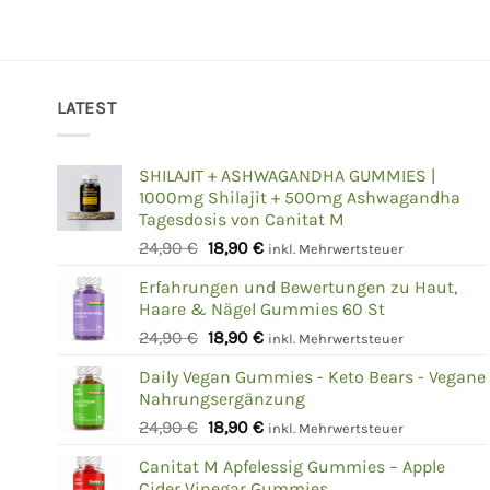
LATEST
SHILAJIT + ASHWAGANDHA GUMMIES |
1000mg Shilajit + 500mg Ashwagandha
Tagesdosis von Canitat M
Ursprünglicher
Aktueller
24,90
€
18,90
€
inkl. Mehrwertsteuer
Preis
Preis
Erfahrungen und Bewertungen zu Haut,
war:
ist:
Haare & Nägel Gummies 60 St
24,90 €
18,90 €.
Ursprünglicher
Aktueller
24,90
€
18,90
€
inkl. Mehrwertsteuer
Preis
Preis
Daily Vegan Gummies - Keto Bears - Vegane
war:
ist:
Nahrungsergänzung
24,90 €
18,90 €.
Ursprünglicher
Aktueller
24,90
€
18,90
€
inkl. Mehrwertsteuer
Preis
Preis
Canitat M Apfelessig Gummies – Apple
war:
ist:
Cider Vinegar Gummies