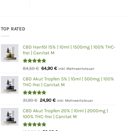
TOP RATED
CBD Hanföl 15% | 10ml | 1500mg | 100% THC-
frei | Canitat M
Bewertet
Ursprünglicher
Aktueller
84,50
€
64,90
€
inkl. Mehrwertsteuer
mit
5.00
Preis
Preis
von 5
CBD Akut Tropfen 5% | 10ml | 500mg | 100%
war:
ist:
THC-frei | Canitat M
84,50 €
64,90 €.
Bewertet
Ursprünglicher
Aktueller
31,90
€
24,90
€
inkl. Mehrwertsteuer
mit
5.00
Preis
Preis
von 5
CBD Akut Tropfen 20% | 10ml | 2000mg |
war:
ist:
100% THC-frei | Canitat M
31,90 €
24,90 €.