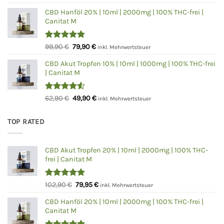
mit
4.75
Preis
Preis
von 5
CBD Hanföl 20% | 10ml | 2000mg | 100% THC-frei |
war:
ist:
Canitat M
59,90 €
49,90 €.
Bewertet
Ursprünglicher
Aktueller
99,90
€
79,90
€
inkl. Mehrwertsteuer
mit
5.00
Preis
Preis
von 5
CBD Akut Tropfen 10% | 10ml | 1000mg | 100% THC-frei
war:
ist:
| Canitat M
99,90 €
79,90 €.
Bewertet
Ursprünglicher
Aktueller
62,90
€
49,90
€
inkl. Mehrwertsteuer
mit
4.50
Preis
Preis
von 5
war:
ist:
TOP RATED
62,90 €
49,90 €.
CBD Akut Tropfen 20% | 10ml | 2000mg | 100% THC-
frei | Canitat M
Bewertet
Ursprünglicher
Aktueller
102,90
€
79,95
€
inkl. Mehrwertsteuer
mit
5.00
Preis
Preis
von 5
CBD Hanföl 20% | 10ml | 2000mg | 100% THC-frei |
war:
ist:
Canitat M
102,90 €
79,95 €.