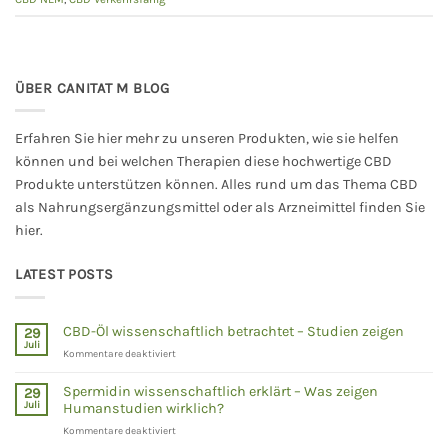
ÜBER CANITAT M BLOG
Erfahren Sie hier mehr zu unseren Produkten, wie sie helfen
können und bei welchen Therapien diese hochwertige CBD
Produkte unterstützen können. Alles rund um das Thema CBD
als Nahrungsergänzungsmittel oder als Arzneimittel finden Sie
hier.
LATEST POSTS
CBD-Öl wissenschaftlich betrachtet – Studien zeigen
29
Juli
für
Kommentare deaktiviert
CBD-
Öl
Spermidin wissenschaftlich erklärt – Was zeigen
29
wissenschaftlich
Juli
Humanstudien wirklich?
betrachtet
für
Kommentare deaktiviert
–
Spermidin