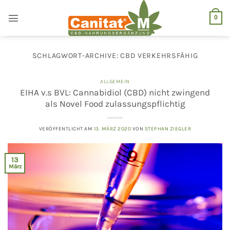
Zum
Inhalt
0
springen
SCHLAGWORT-ARCHIVE:
CBD VERKEHRSFÄHIG
ALLGEMEIN
EIHA v.s BVL: Cannabidiol (CBD) nicht zwingend
als Novel Food zulassungspflichtig
VERÖFFENTLICHT AM
13. MÄRZ 2020
VON
STEPHAN ZIEGLER
13
März