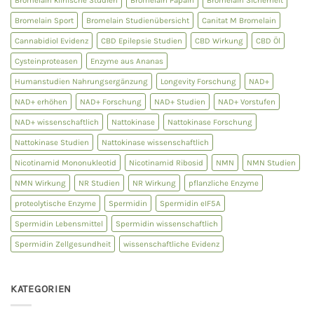
Bromelain Sport
Bromelain Studienübersicht
Canitat M Bromelain
Cannabidiol Evidenz
CBD Epilepsie Studien
CBD Wirkung
CBD Öl
Cysteinproteasen
Enzyme aus Ananas
Humanstudien Nahrungsergänzung
Longevity Forschung
NAD+
NAD+ erhöhen
NAD+ Forschung
NAD+ Studien
NAD+ Vorstufen
NAD+ wissenschaftlich
Nattokinase
Nattokinase Forschung
Nattokinase Studien
Nattokinase wissenschaftlich
Nicotinamid Mononukleotid
Nicotinamid Ribosid
NMN
NMN Studien
NMN Wirkung
NR Studien
NR Wirkung
pflanzliche Enzyme
proteolytische Enzyme
Spermidin
Spermidin eIF5A
Spermidin Lebensmittel
Spermidin wissenschaftlich
Spermidin Zellgesundheit
wissenschaftliche Evidenz
KATEGORIEN