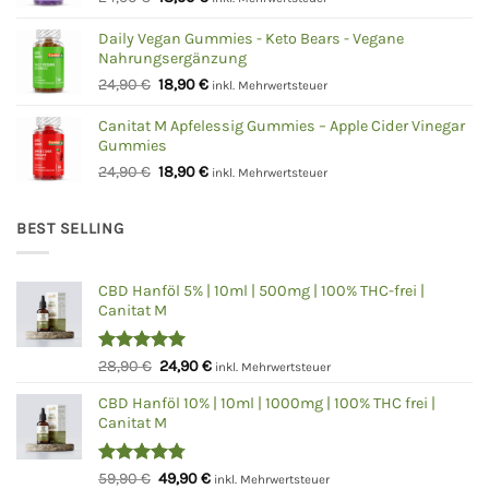
Preis
Preis
war:
ist:
Daily Vegan Gummies - Keto Bears - Vegane
Nahrungsergänzung
24,90 €
18,90 €.
Ursprünglicher
Aktueller
24,90
€
18,90
€
inkl. Mehrwertsteuer
Preis
Preis
war:
ist:
Canitat M Apfelessig Gummies – Apple Cider Vinegar
Gummies
24,90 €
18,90 €.
Ursprünglicher
Aktueller
24,90
€
18,90
€
inkl. Mehrwertsteuer
Preis
Preis
war:
ist:
BEST SELLING
24,90 €
18,90 €.
CBD Hanföl 5% | 10ml | 500mg | 100% THC-frei |
Canitat M
Bewertet
Ursprünglicher
Aktueller
28,90
€
24,90
€
inkl. Mehrwertsteuer
mit
5.00
Preis
Preis
von 5
CBD Hanföl 10% | 10ml | 1000mg | 100% THC frei |
war:
ist:
Canitat M
28,90 €
24,90 €.
Bewertet
Ursprünglicher
Aktueller
59,90
€
49,90
€
inkl. Mehrwertsteuer