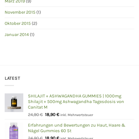
März 2019
(9)
November 2015
(1)
Oktober 2015
(2)
Januar 2014
(1)
LATEST
SHILAJIT + ASHWAGANDHA GUMMIES | 1000mg
Shilajit + 500mg Ashwagandha Tagesdosis von
Canitat M
Ursprünglicher
Aktueller
24,90
€
18,90
€
inkl. Mehrwertsteuer
Preis
Preis
Erfahrungen und Bewertungen zu Haut, Haare &
war:
ist:
Nägel Gummies 60 St
24,90 €
18,90 €.
Ursprünglicher
Aktueller
24,90
€
18,90
€
inkl. Mehrwertsteuer