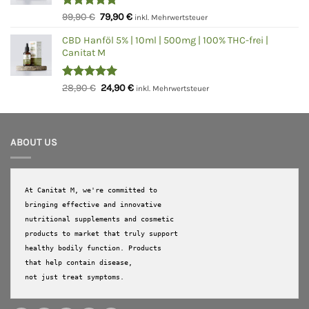
Bewertet
Ursprünglicher
Aktueller
99,90
€
79,90
€
inkl. Mehrwertsteuer
mit
5.00
Preis
Preis
von 5
CBD Hanföl 5% | 10ml | 500mg | 100% THC-frei |
war:
ist:
Canitat M
99,90 €
79,90 €.
Bewertet
Ursprünglicher
Aktueller
28,90
€
24,90
€
inkl. Mehrwertsteuer
mit
5.00
Preis
Preis
von 5
war:
ist:
28,90 €
24,90 €.
ABOUT US
At Canitat M, we're committed to 
bringing effective and innovative 
nutritional supplements and cosmetic 
products to market that truly support 
healthy bodily function. Products 
that help contain disease, 

not just treat symptoms.