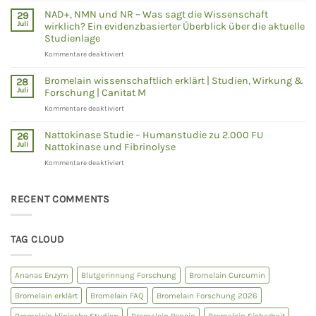
Studien
wissenschaftlich
zeigen
NAD+, NMN und NR – Was sagt die Wissenschaft
29
erklärt
Juli
wirklich? Ein evidenzbasierter Überblick über die aktuelle
–
Studienlage
Was
für
Kommentare deaktiviert
zeigen
NAD+,
Humanstudien
NMN
wirklich?
Bromelain wissenschaftlich erklärt | Studien, Wirkung &
28
und
Juli
Forschung | Canitat M
NR
für
Kommentare deaktiviert
–
Bromelain
Was
wissenschaftlich
sagt
Nattokinase Studie – Humanstudie zu 2.000 FU
26
erklärt
die
Juli
Nattokinase und Fibrinolyse
|
Wissenschaft
für
Kommentare deaktiviert
Studien,
wirklich?
Nattokinase
Wirkung
Ein
Studie
&
evidenzbasierter
–
RECENT COMMENTS
Forschung
Überblick
Humanstudie
|
über
zu
Canitat
die
2.000
M
aktuelle
TAG CLOUD
FU
Studienlage
Nattokinase
und
Ananas Enzym
Blutgerinnung Forschung
Bromelain Curcumin
Fibrinolyse
Bromelain erklärt
Bromelain FAQ
Bromelain Forschung 2026
Bromelain klinische Studien
Bromelain Papain
Bromelain Sicherheit