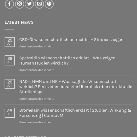
LATEST NEWS
CBD-Öl wissenschaftlich betrachtet – Studien zeigen
29
Juli
für
Kommentare deaktiviert
CBD-
Öl
Spermidin wissenschaftlich erklärt – Was zeigen
29
wissenschaftlich
Juli
Humanstudien wirklich?
betrachtet
für
Kommentare deaktiviert
–
Spermidin
Studien
wissenschaftlich
zeigen
NAD+, NMN und NR – Was sagt die Wissenschaft
29
erklärt
Juli
wirklich? Ein evidenzbasierter Überblick über die aktuelle
–
Studienlage
Was
für
Kommentare deaktiviert
zeigen
NAD+,
Humanstudien
NMN
wirklich?
Bromelain wissenschaftlich erklärt | Studien, Wirkung &
28
und
Juli
Forschung | Canitat M
NR
für
Kommentare deaktiviert
–
Bromelain
Was
wissenschaftlich
sagt
erklärt