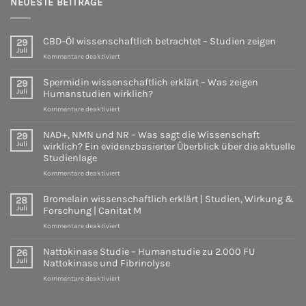
NEUESTE BEITRÄGE
die
|
Wissenschaft
Studien,
wirklich?
Wirkung
Ein
CBD-Öl wissenschaftlich betrachtet – Studien zeigen
29
&
evidenzbasierter
Juli
Forschung
für
Überblick
Kommentare deaktiviert
|
CBD-
über
Canitat
Öl
die
Spermidin wissenschaftlich erklärt – Was zeigen
29
M
wissenschaftlich
aktuelle
Juli
Humanstudien wirklich?
betrachtet
Studienlage
für
Kommentare deaktiviert
–
Spermidin
Studien
wissenschaftlich
zeigen
NAD+, NMN und NR – Was sagt die Wissenschaft
29
erklärt
Juli
wirklich? Ein evidenzbasierter Überblick über die aktuelle
–
Studienlage
Was
für
Kommentare deaktiviert
zeigen
NAD+,
Humanstudien
NMN
wirklich?
Bromelain wissenschaftlich erklärt | Studien, Wirkung &
28
und
Juli
Forschung | Canitat M
NR
für
Kommentare deaktiviert
–
Bromelain
Was
wissenschaftlich
sagt
Nattokinase Studie – Humanstudie zu 2.000 FU
26
erklärt
die
Juli
Nattokinase und Fibrinolyse
|
Wissenschaft
für
Kommentare deaktiviert
Studien,
wirklich?
Nattokinase
Wirkung
Ein
Studie
&
evidenzbasierter