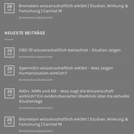
NMN
wirklich?
Bromelain wissenschaftlich erklärt | Studien, Wirkung &
28
und
Juli
Forschung | Canitat M
NR
für
Kommentare deaktiviert
–
Bromelain
Was
wissenschaftlich
sagt
erklärt
NEUESTE BEITRÄGE
die
|
Wissenschaft
Studien,
wirklich?
Wirkung
Ein
CBD-Öl wissenschaftlich betrachtet – Studien zeigen
29
&
evidenzbasierter
Juli
Forschung
für
Überblick
Kommentare deaktiviert
|
CBD-
über
Canitat
Öl
die
Spermidin wissenschaftlich erklärt – Was zeigen
29
M
wissenschaftlich
aktuelle
Juli
Humanstudien wirklich?
betrachtet
Studienlage
für
Kommentare deaktiviert
–
Spermidin
Studien
wissenschaftlich
zeigen
NAD+, NMN und NR – Was sagt die Wissenschaft
29
erklärt
Juli
wirklich? Ein evidenzbasierter Überblick über die aktuelle
–
Studienlage
Was
für
Kommentare deaktiviert
zeigen
NAD+,
Humanstudien
NMN
wirklich?
Bromelain wissenschaftlich erklärt | Studien, Wirkung &
28
und
Juli
Forschung | Canitat M
NR
für
Kommentare deaktiviert
–