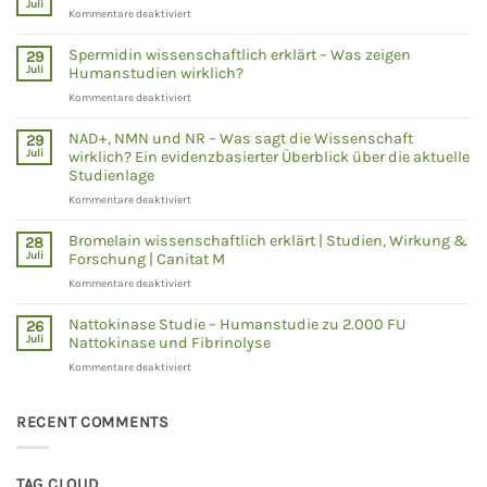
Juli
für
Kommentare deaktiviert
CBD-
Öl
Spermidin wissenschaftlich erklärt – Was zeigen
29
wissenschaftlich
Juli
Humanstudien wirklich?
betrachtet
für
Kommentare deaktiviert
–
Spermidin
Studien
wissenschaftlich
zeigen
NAD+, NMN und NR – Was sagt die Wissenschaft
29
erklärt
Juli
wirklich? Ein evidenzbasierter Überblick über die aktuelle
–
Studienlage
Was
für
Kommentare deaktiviert
zeigen
NAD+,
Humanstudien
NMN
wirklich?
Bromelain wissenschaftlich erklärt | Studien, Wirkung &
28
und
Juli
Forschung | Canitat M
NR
für
Kommentare deaktiviert
–
Bromelain
Was
wissenschaftlich
sagt
Nattokinase Studie – Humanstudie zu 2.000 FU
26
erklärt
die
Juli
Nattokinase und Fibrinolyse
|
Wissenschaft
für
Kommentare deaktiviert
Studien,
wirklich?
Nattokinase
Wirkung
Ein
Studie
&
evidenzbasierter
–
RECENT COMMENTS
Forschung
Überblick
Humanstudie
|
über
zu
Canitat
die
2.000
M
aktuelle
TAG CLOUD