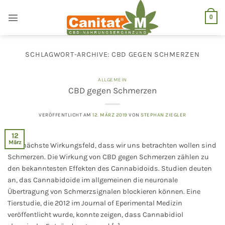
Zum
Inhalt
0
springen
SCHLAGWORT-ARCHIVE:
CBD GEGEN SCHMERZEN
ALLGEMEIN
CBD gegen Schmerzen
VERÖFFENTLICHT AM
12. MÄRZ 2019
VON
STEPHAN ZIEGLER
12
März
Das nächste Wirkungsfeld, dass wir uns betrachten wollen sind
Schmerzen. Die Wirkung von CBD gegen Schmerzen zählen zu
den bekanntesten Effekten des Cannabidoids. Studien deuten
an, das Cannabidoide im allgemeinen die neuronale
Übertragung von Schmerzsignalen blockieren können. Eine
Tierstudie, die 2012 im Journal of Eperimental Medizin
veröffentlicht wurde, konnte zeigen, dass Cannabidiol