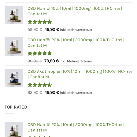
mit
5.00
Preis
Preis
von 5
CBD Hanföl 10% | 10ml | 1000mg | 100% THC frei |
war:
ist:
Canitat M
28,90 €
24,90 €.
Bewertet
Ursprünglicher
Aktueller
59,90
€
49,90
€
inkl. Mehrwertsteuer
mit
4.75
Preis
Preis
von 5
CBD Hanföl 20% | 10ml | 2000mg | 100% THC-frei |
war:
ist:
Canitat M
59,90 €
49,90 €.
Bewertet
Ursprünglicher
Aktueller
99,90
€
79,90
€
inkl. Mehrwertsteuer
mit
5.00
Preis
Preis
von 5
CBD Akut Tropfen 10% | 10ml | 1000mg | 100% THC-frei
war:
ist:
| Canitat M
99,90 €
79,90 €.
Bewertet
Ursprünglicher
Aktueller
62,90
€
49,90
€
inkl. Mehrwertsteuer
mit
4.50
Preis
Preis
von 5
war:
ist:
TOP RATED
62,90 €
49,90 €.
CBD Hanföl 20% | 10ml | 2000mg | 100% THC-frei |
Canitat M