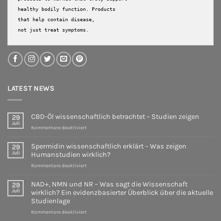
healthy bodily function. Products 
that help contain disease, 

not just treat symptoms.
LATEST NEWS
CBD-Öl wissenschaftlich betrachtet – Studien zeigen
29
Juli
für
Kommentare deaktiviert
CBD-
Öl
Spermidin wissenschaftlich erklärt – Was zeigen
29
wissenschaftlich
Juli
Humanstudien wirklich?
betrachtet
für
Kommentare deaktiviert
–
Spermidin
Studien
wissenschaftlich
zeigen
NAD+, NMN und NR – Was sagt die Wissenschaft
29
erklärt
Juli
wirklich? Ein evidenzbasierter Überblick über die aktuelle
–
Studienlage
Was
für
Kommentare deaktiviert
zeigen
NAD+,
Humanstudien