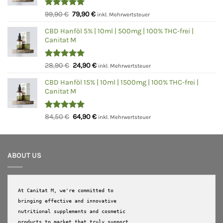
Bewertet
Ursprünglicher
Aktueller
99,90
€
79,90
€
inkl. Mehrwertsteuer
mit
5.00
Preis
Preis
von 5
CBD Hanföl 5% | 10ml | 500mg | 100% THC-frei |
war:
ist:
Canitat M
99,90 €
79,90 €.
Bewertet
Ursprünglicher
Aktueller
28,90
€
24,90
€
inkl. Mehrwertsteuer
mit
5.00
Preis
Preis
von 5
CBD Hanföl 15% | 10ml | 1500mg | 100% THC-frei |
war:
ist:
Canitat M
28,90 €
24,90 €.
Bewertet
Ursprünglicher
Aktueller
84,50
€
64,90
€
inkl. Mehrwertsteuer
mit
5.00
Preis
Preis
von 5
war:
ist:
84,50 €
64,90 €.
ABOUT US
At Canitat M, we're committed to 
bringing effective and innovative 
nutritional supplements and cosmetic 
products to market that truly support 