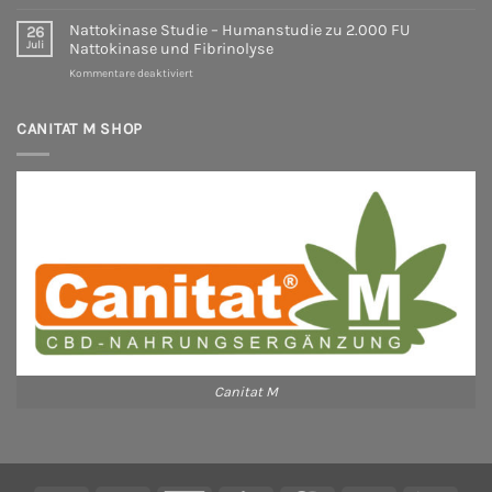
Bromelain
Was
wissenschaftlich
sagt
Nattokinase Studie – Humanstudie zu 2.000 FU
26
erklärt
die
Juli
Nattokinase und Fibrinolyse
|
Wissenschaft
für
Kommentare deaktiviert
Studien,
wirklich?
Nattokinase
Wirkung
Ein
Studie
&
evidenzbasierter
–
CANITAT M SHOP
Forschung
Überblick
Humanstudie
|
über
zu
Canitat
die
2.000
M
aktuelle
FU
Studienlage
Nattokinase
und
Fibrinolyse
Canitat M