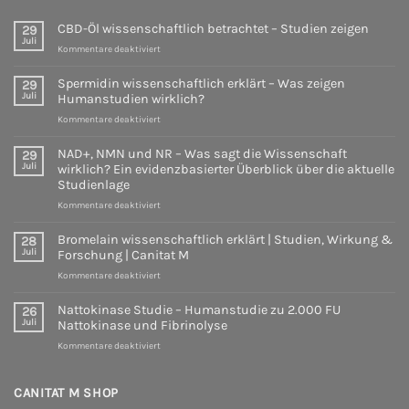
Studien,
wirklich?
Wirkung
Ein
CBD-Öl wissenschaftlich betrachtet – Studien zeigen
29
&
evidenzbasierter
Juli
Forschung
für
Überblick
Kommentare deaktiviert
|
CBD-
über
Canitat
Öl
die
Spermidin wissenschaftlich erklärt – Was zeigen
29
M
wissenschaftlich
aktuelle
Juli
Humanstudien wirklich?
betrachtet
Studienlage
für
Kommentare deaktiviert
–
Spermidin
Studien
wissenschaftlich
zeigen
NAD+, NMN und NR – Was sagt die Wissenschaft
29
erklärt
Juli
wirklich? Ein evidenzbasierter Überblick über die aktuelle
–
Studienlage
Was
für
Kommentare deaktiviert
zeigen
NAD+,
Humanstudien
NMN
wirklich?
Bromelain wissenschaftlich erklärt | Studien, Wirkung &
28
und
Juli
Forschung | Canitat M
NR
für
Kommentare deaktiviert
–
Bromelain
Was
wissenschaftlich
sagt
Nattokinase Studie – Humanstudie zu 2.000 FU
26
erklärt
die
Juli
Nattokinase und Fibrinolyse
|
Wissenschaft
für
Kommentare deaktiviert
Studien,
wirklich?
Nattokinase
Wirkung
Ein
Studie
&
evidenzbasierter
–
CANITAT M SHOP
Forschung
Überblick
Humanstudie
|