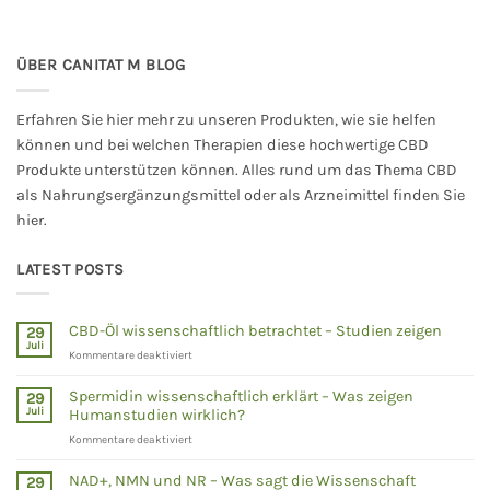
ÜBER CANITAT M BLOG
Erfahren Sie hier mehr zu unseren Produkten, wie sie helfen
können und bei welchen Therapien diese hochwertige CBD
Produkte unterstützen können. Alles rund um das Thema CBD
als Nahrungsergänzungsmittel oder als Arzneimittel finden Sie
hier.
LATEST POSTS
CBD-Öl wissenschaftlich betrachtet – Studien zeigen
29
Juli
für
Kommentare deaktiviert
CBD-
Öl
Spermidin wissenschaftlich erklärt – Was zeigen
29
wissenschaftlich
Juli
Humanstudien wirklich?
betrachtet
für
Kommentare deaktiviert
–
Spermidin
Studien
wissenschaftlich
zeigen
NAD+, NMN und NR – Was sagt die Wissenschaft
29