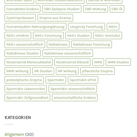
Cannabidiol Evidenz
CBD Epilepsie Studien
CBD Wirkung
CBD Öl
Cysteinproteasen
Enzyme aus Ananas
Humanstudien Nahrungsergänzung
Longevity Forschung
NAD+
NAD+ erhöhen
NAD+ Forschung
NAD+ Studien
NAD+ Vorstufen
NAD+ wissenschaftlich
Nattokinase
Nattokinase Forschung
Nattokinase Studien
Nattokinase wissenschaftlich
Nicotinamid Mononukleotid
Nicotinamid Ribosid
NMN
NMN Studien
NMN Wirkung
NR Studien
NR Wirkung
pflanzliche Enzyme
proteolytische Enzyme
Spermidin
Spermidin eIF5A
Spermidin Lebensmittel
Spermidin wissenschaftlich
Spermidin Zellgesundheit
wissenschaftliche Evidenz
KATEGORIEN
Allgemein
(30)