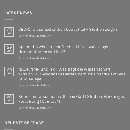
LATEST NEWS
CBD-Öl wissenschaftlich betrachtet – Studien zeigen
29
Juli
für
Kommentare deaktiviert
CBD-
Öl
Spermidin wissenschaftlich erklärt – Was zeigen
29
wissenschaftlich
Juli
Humanstudien wirklich?
betrachtet
für
Kommentare deaktiviert
–
Spermidin
Studien
wissenschaftlich
zeigen
NAD+, NMN und NR – Was sagt die Wissenschaft
29
erklärt
Juli
wirklich? Ein evidenzbasierter Überblick über die aktuelle
–
Studienlage
Was
für
Kommentare deaktiviert
zeigen
NAD+,
Humanstudien
NMN
wirklich?
Bromelain wissenschaftlich erklärt | Studien, Wirkung &
28
und
Juli
Forschung | Canitat M
NR
für
Kommentare deaktiviert
–
Bromelain
Was
wissenschaftlich
sagt
erklärt
NEUESTE BEITRÄGE
die
|
Wissenschaft