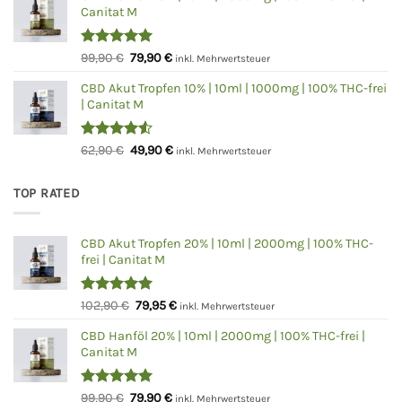
Canitat M
59,90 €
49,90 €.
Bewertet
Ursprünglicher
Aktueller
99,90
€
79,90
€
inkl. Mehrwertsteuer
mit
5.00
Preis
Preis
von 5
CBD Akut Tropfen 10% | 10ml | 1000mg | 100% THC-frei
war:
ist:
| Canitat M
99,90 €
79,90 €.
Bewertet
Ursprünglicher
Aktueller
62,90
€
49,90
€
inkl. Mehrwertsteuer
mit
4.50
Preis
Preis
von 5
war:
ist:
TOP RATED
62,90 €
49,90 €.
CBD Akut Tropfen 20% | 10ml | 2000mg | 100% THC-
frei | Canitat M
Bewertet
Ursprünglicher
Aktueller
102,90
€
79,95
€
inkl. Mehrwertsteuer
mit
5.00
Preis
Preis
von 5
CBD Hanföl 20% | 10ml | 2000mg | 100% THC-frei |
war:
ist:
Canitat M
102,90 €
79,95 €.
Bewertet
Ursprünglicher
Aktueller
99,90
€
79,90
€
inkl. Mehrwertsteuer