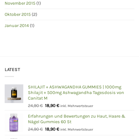
November 2015
(1)
Oktober 2015
(2)
Januar 2014
(1)
LATEST
SHILAJIT + ASHWAGANDHA GUMMIES | 1000mg
Shilajit + 500mg Ashwagandha Tagesdosis von
Canitat M
Ursprünglicher
Aktueller
24,90
€
18,90
€
inkl. Mehrwertsteuer
Preis
Preis
Erfahrungen und Bewertungen zu Haut, Haare &
war:
ist:
Nägel Gummies 60 St
24,90 €
18,90 €.
Ursprünglicher
Aktueller
24,90
€
18,90
€
inkl. Mehrwertsteuer
Preis
Preis