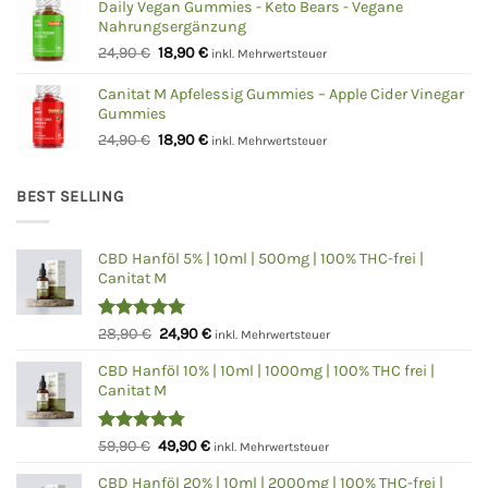
war:
ist:
Daily Vegan Gummies - Keto Bears - Vegane
Nahrungsergänzung
24,90 €
18,90 €.
Ursprünglicher
Aktueller
24,90
€
18,90
€
inkl. Mehrwertsteuer
Preis
Preis
war:
ist:
Canitat M Apfelessig Gummies – Apple Cider Vinegar
Gummies
24,90 €
18,90 €.
Ursprünglicher
Aktueller
24,90
€
18,90
€
inkl. Mehrwertsteuer
Preis
Preis
war:
ist:
BEST SELLING
24,90 €
18,90 €.
CBD Hanföl 5% | 10ml | 500mg | 100% THC-frei |
Canitat M
Bewertet
Ursprünglicher
Aktueller
28,90
€
24,90
€
inkl. Mehrwertsteuer
mit
5.00
Preis
Preis
von 5
CBD Hanföl 10% | 10ml | 1000mg | 100% THC frei |
war:
ist:
Canitat M
28,90 €
24,90 €.
Bewertet
Ursprünglicher
Aktueller
59,90
€
49,90
€
inkl. Mehrwertsteuer
mit
4.75
Preis
Preis
von 5
CBD Hanföl 20% | 10ml | 2000mg | 100% THC-frei |
war:
ist: