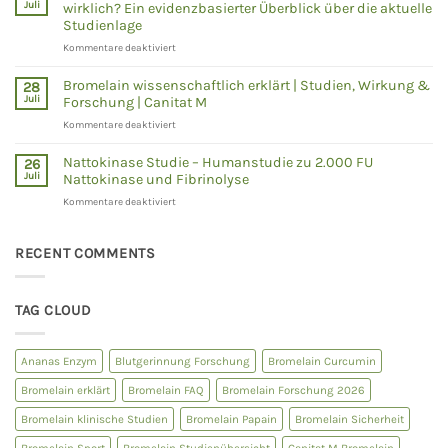
erklärt
Juli
wirklich? Ein evidenzbasierter Überblick über die aktuelle
–
Studienlage
Was
für
Kommentare deaktiviert
zeigen
NAD+,
Humanstudien
NMN
wirklich?
Bromelain wissenschaftlich erklärt | Studien, Wirkung &
28
und
Juli
Forschung | Canitat M
NR
für
Kommentare deaktiviert
–
Bromelain
Was
wissenschaftlich
sagt
Nattokinase Studie – Humanstudie zu 2.000 FU
26
erklärt
die
Juli
Nattokinase und Fibrinolyse
|
Wissenschaft
für
Kommentare deaktiviert
Studien,
wirklich?
Nattokinase
Wirkung
Ein
Studie
&
evidenzbasierter
–
RECENT COMMENTS
Forschung
Überblick
Humanstudie
|
über
zu
Canitat
die
2.000
M
aktuelle
TAG CLOUD
FU
Studienlage
Nattokinase
und
Ananas Enzym
Blutgerinnung Forschung
Bromelain Curcumin
Fibrinolyse
Bromelain erklärt
Bromelain FAQ
Bromelain Forschung 2026
Bromelain klinische Studien
Bromelain Papain
Bromelain Sicherheit
Bromelain Sport
Bromelain Studienübersicht
Canitat M Bromelain