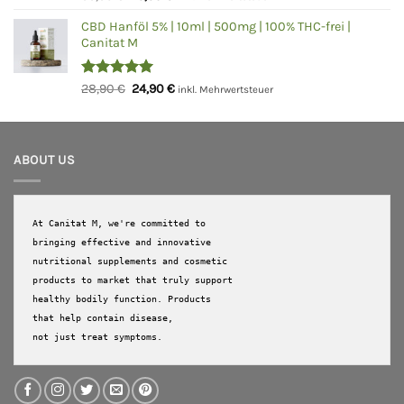
mit
5.00
Preis
Preis
von 5
CBD Hanföl 5% | 10ml | 500mg | 100% THC-frei |
war:
ist:
Canitat M
99,90 €
79,90 €.
Bewertet
Ursprünglicher
Aktueller
28,90
€
24,90
€
inkl. Mehrwertsteuer
mit
5.00
Preis
Preis
von 5
war:
ist:
28,90 €
24,90 €.
ABOUT US
At Canitat M, we're committed to 
bringing effective and innovative 
nutritional supplements and cosmetic 
products to market that truly support 
healthy bodily function. Products 
that help contain disease, 

not just treat symptoms.