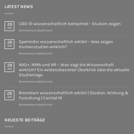
LATEST NEWS
CBD-Öl wissenschaftlich betrachtet – Studien zeigen
29
Juli
für
Kommentare deaktiviert
CBD-
Öl
Spermidin wissenschaftlich erklärt – Was zeigen
29
wissenschaftlich
Juli
Humanstudien wirklich?
betrachtet
für
Kommentare deaktiviert
–
Spermidin
Studien
wissenschaftlich
zeigen
NAD+, NMN und NR – Was sagt die Wissenschaft
29
erklärt
Juli
wirklich? Ein evidenzbasierter Überblick über die aktuelle
–
Studienlage
Was
für
Kommentare deaktiviert
zeigen
NAD+,
Humanstudien
NMN
wirklich?
Bromelain wissenschaftlich erklärt | Studien, Wirkung &
28
und
Juli
Forschung | Canitat M
NR
für
Kommentare deaktiviert
–
Bromelain
Was
wissenschaftlich
sagt
erklärt
NEUESTE BEITRÄGE
die
|
Wissenschaft
Studien,
wirklich?
Wirkung
Ein