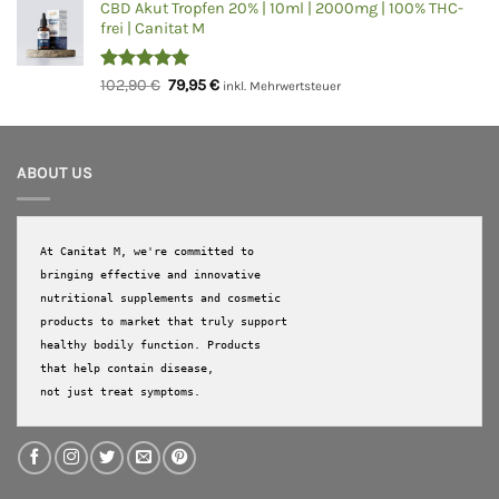
von 5
CBD Akut Tropfen 20% | 10ml | 2000mg | 100% THC-
war:
ist:
frei | Canitat M
31,90 €
24,90 €.
Bewertet
Ursprünglicher
Aktueller
102,90
€
79,95
€
inkl. Mehrwertsteuer
mit
5.00
Preis
Preis
von 5
war:
ist:
102,90 €
79,95 €.
ABOUT US
At Canitat M, we're committed to 
bringing effective and innovative 
nutritional supplements and cosmetic 
products to market that truly support 
healthy bodily function. Products 
that help contain disease, 

not just treat symptoms.