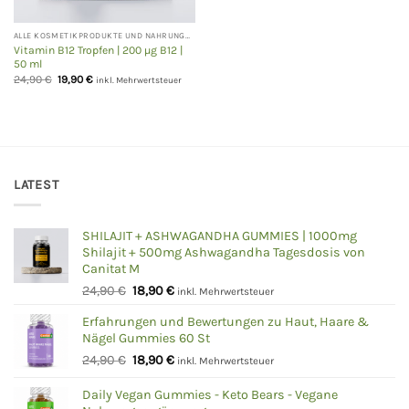
ALLE KOSMETIKPRODUKTE UND NAHRUNGSERGÄNZUNGEN
Vitamin B12 Tropfen | 200 µg B12 |
50 ml
Ursprünglicher
Aktueller
24,90
€
19,90
€
inkl. Mehrwertsteuer
Preis
Preis
war:
ist:
24,90 €
19,90 €.
LATEST
SHILAJIT + ASHWAGANDHA GUMMIES | 1000mg
Shilajit + 500mg Ashwagandha Tagesdosis von
Canitat M
Ursprünglicher
Aktueller
24,90
€
18,90
€
inkl. Mehrwertsteuer
Preis
Preis
Erfahrungen und Bewertungen zu Haut, Haare &
war:
ist:
Nägel Gummies 60 St
24,90 €
18,90 €.
Ursprünglicher
Aktueller
24,90
€
18,90
€
inkl. Mehrwertsteuer
Preis
Preis
war:
ist:
Daily Vegan Gummies - Keto Bears - Vegane