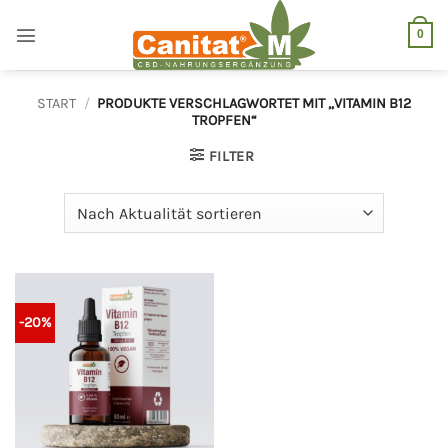
Zum
Inhalt
0
springen
START
/
PRODUKTE VERSCHLAGWORTET MIT „VITAMIN B12
TROPFEN“
FILTER
-20%