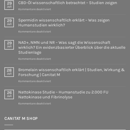
CBD-Öl wissenschaftlich betrachtet – Studien zeigen
29
&
evidenzbasierter
Juli
Forschung
für
Überblick
Kommentare deaktiviert
|
CBD-
über
Canitat
Öl
die
Spermidin wissenschaftlich erklärt – Was zeigen
29
M
wissenschaftlich
aktuelle
Juli
Humanstudien wirklich?
betrachtet
Studienlage
für
Kommentare deaktiviert
–
Spermidin
Studien
wissenschaftlich
zeigen
NAD+, NMN und NR – Was sagt die Wissenschaft
29
erklärt
Juli
wirklich? Ein evidenzbasierter Überblick über die aktuelle
–
Studienlage
Was
für
Kommentare deaktiviert
zeigen
NAD+,
Humanstudien
NMN
wirklich?
Bromelain wissenschaftlich erklärt | Studien, Wirkung &
28
und
Juli
Forschung | Canitat M
NR
für
Kommentare deaktiviert
–
Bromelain
Was
wissenschaftlich
sagt
Nattokinase Studie – Humanstudie zu 2.000 FU
26
erklärt
die
Juli
Nattokinase und Fibrinolyse
|
Wissenschaft
für
Kommentare deaktiviert
Studien,
wirklich?
Nattokinase
Wirkung
Ein
Studie
&
evidenzbasierter
–
CANITAT M SHOP
Forschung
Überblick
Humanstudie
|
über
zu
Canitat
die