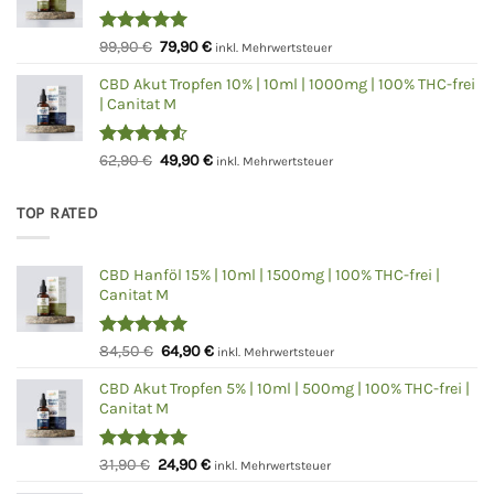
Bewertet
Ursprünglicher
Aktueller
99,90
€
79,90
€
inkl. Mehrwertsteuer
mit
5.00
Preis
Preis
von 5
CBD Akut Tropfen 10% | 10ml | 1000mg | 100% THC-frei
war:
ist:
| Canitat M
99,90 €
79,90 €.
Bewertet
Ursprünglicher
Aktueller
62,90
€
49,90
€
inkl. Mehrwertsteuer
mit
4.50
Preis
Preis
von 5
war:
ist:
TOP RATED
62,90 €
49,90 €.
CBD Hanföl 15% | 10ml | 1500mg | 100% THC-frei |
Canitat M
Bewertet
Ursprünglicher
Aktueller
84,50
€
64,90
€
inkl. Mehrwertsteuer
mit
5.00
Preis
Preis
von 5
CBD Akut Tropfen 5% | 10ml | 500mg | 100% THC-frei |
war:
ist:
Canitat M
84,50 €
64,90 €.
Bewertet
Ursprünglicher
Aktueller
31,90
€
24,90
€
inkl. Mehrwertsteuer
mit
5.00
Preis
Preis