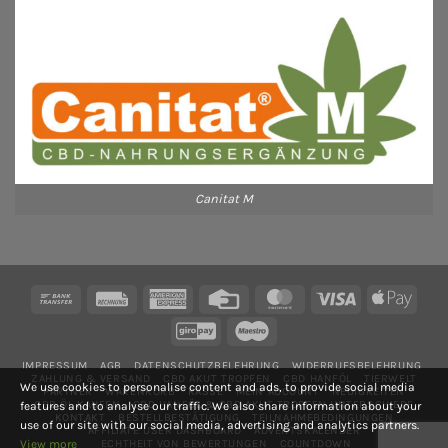
2.000
M
aktuelle
FU
Studienlage
Nattokinase
und
Fibrinolyse
Canitat M
Bank
Rechung
American
Credit
MasterCard
Visa
Apple
Transfer
Express
Card
Pay
GiroPay
Maestro
IMPRESSUM
AGB
DATENSCHUTZBELEHRUNG
WIDERRUFSBELEHRUNG
ZAHLUNG & VERSAND
CBD AKUT TROPFEN
CBD HANFÖL
TIERWELT
We use cookies to personalise content and ads, to provide social media
PARTNER
WARENKORB
KASSE
MEIN ACCOUNT
NEUIGKEITEN
CBD ÖL KAUFEN
CBD HANFÖL & CBD AKUT TROPFEN UNTERSCHIEDE
features and to analyse our traffic. We also share information about your
KONTAKT
BESTELLBESTÄTIGUNG
TEILNAHMEBEDINGUNGEN
use of our site with our social media, advertising and analytics partners.
AFFILIATE USER DASHBOARD
ADVENTSKALENDER
ECHTHEIT VON BEWERTUNGEN
COUNTDOWN
View more