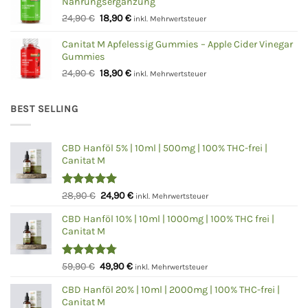
Nahrungsergänzung
24,90 €
18,90 €.
Ursprünglicher
Aktueller
24,90
€
18,90
€
inkl. Mehrwertsteuer
Preis
Preis
war:
ist:
Canitat M Apfelessig Gummies – Apple Cider Vinegar
Gummies
24,90 €
18,90 €.
Ursprünglicher
Aktueller
24,90
€
18,90
€
inkl. Mehrwertsteuer
Preis
Preis
war:
ist:
BEST SELLING
24,90 €
18,90 €.
CBD Hanföl 5% | 10ml | 500mg | 100% THC-frei |
Canitat M
Bewertet
Ursprünglicher
Aktueller
28,90
€
24,90
€
inkl. Mehrwertsteuer
mit
5.00
Preis
Preis
von 5
CBD Hanföl 10% | 10ml | 1000mg | 100% THC frei |
war:
ist:
Canitat M
28,90 €
24,90 €.
Bewertet
Ursprünglicher
Aktueller
59,90
€
49,90
€
inkl. Mehrwertsteuer
mit
4.75
Preis
Preis
von 5
CBD Hanföl 20% | 10ml | 2000mg | 100% THC-frei |
war:
ist:
Canitat M
59,90 €
49,90 €.