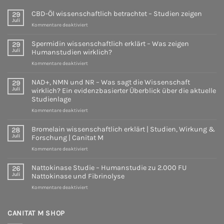
wirklich?
Wirkung
Ein
CBD-Öl wissenschaftlich betrachtet – Studien zeigen
29
&
evidenzbasierter
Juli
Forschung
für
Überblick
Kommentare deaktiviert
|
CBD-
über
Canitat
Öl
die
Spermidin wissenschaftlich erklärt – Was zeigen
29
M
wissenschaftlich
aktuelle
Juli
Humanstudien wirklich?
betrachtet
Studienlage
für
Kommentare deaktiviert
–
Spermidin
Studien
wissenschaftlich
zeigen
NAD+, NMN und NR – Was sagt die Wissenschaft
29
erklärt
Juli
wirklich? Ein evidenzbasierter Überblick über die aktuelle
–
Studienlage
Was
für
Kommentare deaktiviert
zeigen
NAD+,
Humanstudien
NMN
wirklich?
Bromelain wissenschaftlich erklärt | Studien, Wirkung &
28
und
Juli
Forschung | Canitat M
NR
für
Kommentare deaktiviert
–
Bromelain
Was
wissenschaftlich
sagt
Nattokinase Studie – Humanstudie zu 2.000 FU
26
erklärt
die
Juli
Nattokinase und Fibrinolyse
|
Wissenschaft
für
Kommentare deaktiviert
Studien,
wirklich?
Nattokinase
Wirkung
Ein
Studie
&
evidenzbasierter
–
CANITAT M SHOP
Forschung
Überblick
Humanstudie
|
über