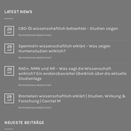
LATEST NEWS
CBD-Öl wissenschaftlich betrachtet – Studien zeigen
29
Juli
für
Kommentare deaktiviert
CBD-
Öl
Spermidin wissenschaftlich erklärt – Was zeigen
29
wissenschaftlich
Juli
Humanstudien wirklich?
betrachtet
für
Kommentare deaktiviert
–
Spermidin
Studien
wissenschaftlich
zeigen
NAD+, NMN und NR – Was sagt die Wissenschaft
29
erklärt
Juli
wirklich? Ein evidenzbasierter Überblick über die aktuelle
–
Studienlage
Was
für
Kommentare deaktiviert
zeigen
NAD+,
Humanstudien
NMN
wirklich?
Bromelain wissenschaftlich erklärt | Studien, Wirkung &
28
und
Juli
Forschung | Canitat M
NR
für
Kommentare deaktiviert
–
Bromelain
Was
wissenschaftlich
sagt
erklärt
NEUESTE BEITRÄGE
die
|
Wissenschaft
Studien,