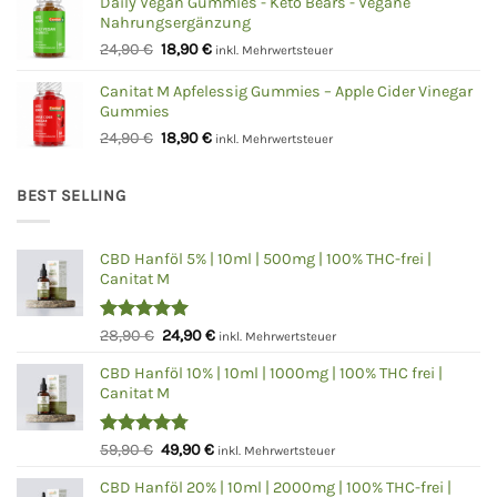
war:
ist:
Daily Vegan Gummies - Keto Bears - Vegane
Nahrungsergänzung
24,90 €
18,90 €.
Ursprünglicher
Aktueller
24,90
€
18,90
€
inkl. Mehrwertsteuer
Preis
Preis
war:
ist:
Canitat M Apfelessig Gummies – Apple Cider Vinegar
Gummies
24,90 €
18,90 €.
Ursprünglicher
Aktueller
24,90
€
18,90
€
inkl. Mehrwertsteuer
Preis
Preis
war:
ist:
BEST SELLING
24,90 €
18,90 €.
CBD Hanföl 5% | 10ml | 500mg | 100% THC-frei |
Canitat M
Bewertet
Ursprünglicher
Aktueller
28,90
€
24,90
€
inkl. Mehrwertsteuer
mit
5.00
Preis
Preis
von 5
CBD Hanföl 10% | 10ml | 1000mg | 100% THC frei |
war:
ist:
Canitat M
28,90 €
24,90 €.
Bewertet
Ursprünglicher
Aktueller
59,90
€
49,90
€
inkl. Mehrwertsteuer
mit
4.75
Preis
Preis
von 5
CBD Hanföl 20% | 10ml | 2000mg | 100% THC-frei |
war:
ist: