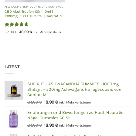
ALLE KOSMETIKPRODUKTE UND NAHRUNGSERGÄNZUNGEN
CBD Akut Tropfen 10% | 10ml |
1000mg | 100% THC-frei | Canitat M
Bewertet
Ursprünglicher
Aktueller
62,90
€
49,90
€
inkl. Mehrwertsteuer
Preis
Preis
mit
4.5
war:
ist:
von 5
62,90 €
49,90 €.
LATEST
SHILAJIT + ASHWAGANDHA GUMMIES | 1000mg
Shilajit + 500mg Ashwagandha Tagesdosis von
Canitat M
Ursprünglicher
Aktueller
24,90
€
18,90
€
inkl. Mehrwertsteuer
Preis
Preis
Erfahrungen und Bewertungen zu Haut, Haare &
war:
ist:
Nägel Gummies 60 St
24,90 €
18,90 €.
Ursprünglicher
Aktueller
24,90
€
18,90
€
inkl. Mehrwertsteuer
Preis
Preis