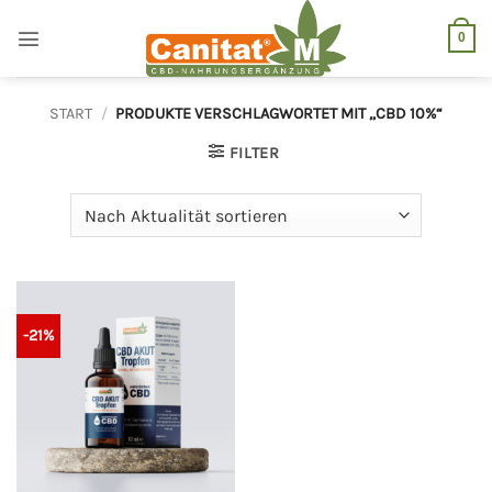
Zum
Inhalt
0
springen
START
/
PRODUKTE VERSCHLAGWORTET MIT „CBD 10%“
FILTER
-21%