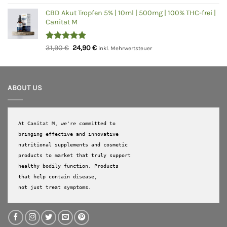
mit
5.00
Preis
Preis
von 5
CBD Akut Tropfen 5% | 10ml | 500mg | 100% THC-frei |
war:
ist:
Canitat M
84,50 €
64,90 €.
Bewertet
Ursprünglicher
Aktueller
31,90
€
24,90
€
inkl. Mehrwertsteuer
mit
5.00
Preis
Preis
von 5
war:
ist:
31,90 €
24,90 €.
ABOUT US
At Canitat M, we're committed to 
bringing effective and innovative 
nutritional supplements and cosmetic 
products to market that truly support 
healthy bodily function. Products 
that help contain disease, 

not just treat symptoms.