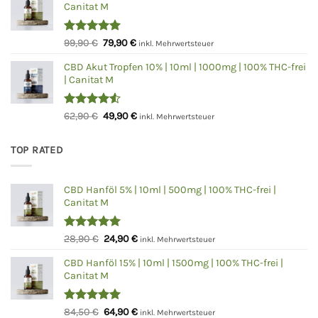
Canitat M
59,90 €
49,90 €.
Bewertet
Ursprünglicher
Aktueller
99,90
€
79,90
€
inkl. Mehrwertsteuer
mit
5.00
Preis
Preis
von 5
CBD Akut Tropfen 10% | 10ml | 1000mg | 100% THC-frei
war:
ist:
| Canitat M
99,90 €
79,90 €.
Bewertet
Ursprünglicher
Aktueller
62,90
€
49,90
€
inkl. Mehrwertsteuer
mit
4.50
Preis
Preis
von 5
war:
ist:
TOP RATED
62,90 €
49,90 €.
CBD Hanföl 5% | 10ml | 500mg | 100% THC-frei |
Canitat M
Bewertet
Ursprünglicher
Aktueller
28,90
€
24,90
€
inkl. Mehrwertsteuer
mit
5.00
Preis
Preis
von 5
CBD Hanföl 15% | 10ml | 1500mg | 100% THC-frei |
war:
ist:
Canitat M
28,90 €
24,90 €.
Bewertet
Ursprünglicher
Aktueller
84,50
€
64,90
€
inkl. Mehrwertsteuer