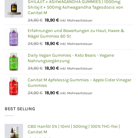
SHILAJIT + ASHWAGANDHA GUMMIES | 1000mg
Shilajit + 500mg Ashwagandha Tagesdosis von
Canitat M
Ursprünglicher
Aktueller
24,90
€
18,90
€
inkl. Mehrwertsteuer
Preis
Preis
Erfahrungen und Bewertungen zu Haut, Haare &
war:
ist:
Nägel Gummies 60 St
24,90 €
18,90 €.
Ursprünglicher
Aktueller
24,90
€
18,90
€
inkl. Mehrwertsteuer
Preis
Preis
war:
ist:
Daily Vegan Gummies - Keto Bears - Vegane
Nahrungsergänzung
24,90 €
18,90 €.
Ursprünglicher
Aktueller
24,90
€
18,90
€
inkl. Mehrwertsteuer
Preis
Preis
war:
ist:
Canitat M Apfelessig Gummies – Apple Cider Vinegar
Gummies
24,90 €
18,90 €.
Ursprünglicher
Aktueller
24,90
€
18,90
€
inkl. Mehrwertsteuer
Preis
Preis
war:
ist:
BEST SELLING
24,90 €
18,90 €.
CBD Hanföl 5% | 10ml | 500mg | 100% THC-frei |
Canitat M