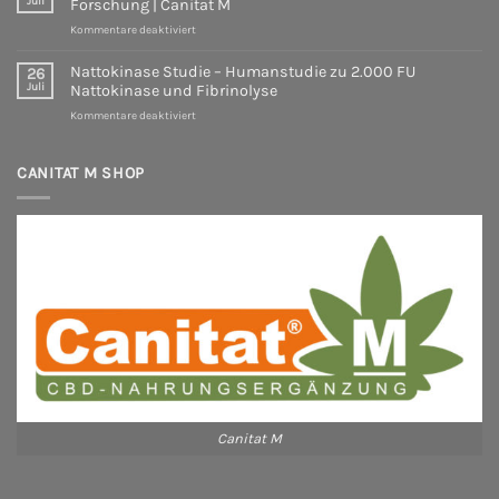
Juli
Forschung | Canitat M
NR
für
Kommentare deaktiviert
–
Bromelain
Was
wissenschaftlich
sagt
Nattokinase Studie – Humanstudie zu 2.000 FU
26
erklärt
die
Juli
Nattokinase und Fibrinolyse
|
Wissenschaft
für
Kommentare deaktiviert
Studien,
wirklich?
Nattokinase
Wirkung
Ein
Studie
&
evidenzbasierter
–
CANITAT M SHOP
Forschung
Überblick
Humanstudie
|
über
zu
Canitat
die
2.000
M
aktuelle
FU
Studienlage
Nattokinase
und
Fibrinolyse
Canitat M