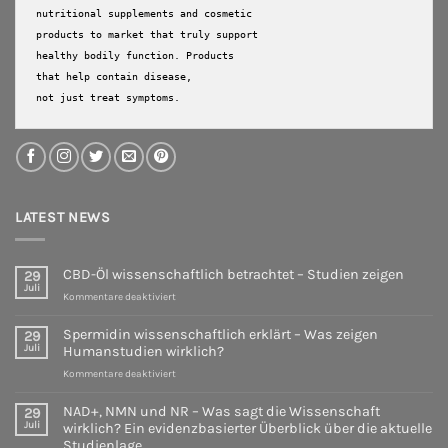
nutritional supplements and cosmetic 
products to market that truly support 
healthy bodily function. Products 
that help contain disease, 

not just treat symptoms.
LATEST NEWS
CBD-Öl wissenschaftlich betrachtet – Studien zeigen
29
Juli
für
Kommentare deaktiviert
CBD-
Öl
Spermidin wissenschaftlich erklärt – Was zeigen
29
wissenschaftlich
Juli
Humanstudien wirklich?
betrachtet
für
Kommentare deaktiviert
–
Spermidin
Studien
wissenschaftlich
zeigen
NAD+, NMN und NR – Was sagt die Wissenschaft
29
erklärt
Juli
wirklich? Ein evidenzbasierter Überblick über die aktuelle
–
Studienlage