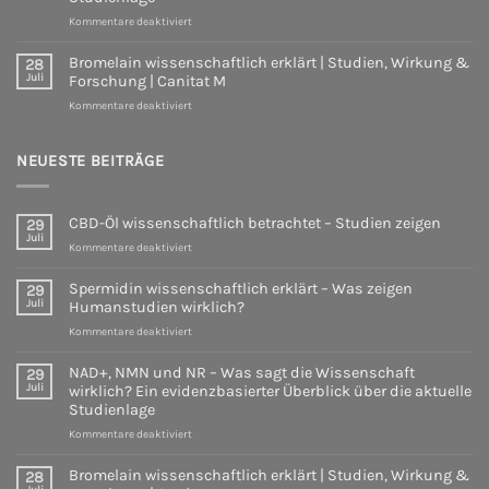
Was
für
Kommentare deaktiviert
zeigen
NAD+,
Humanstudien
NMN
wirklich?
Bromelain wissenschaftlich erklärt | Studien, Wirkung &
28
und
Juli
Forschung | Canitat M
NR
für
Kommentare deaktiviert
–
Bromelain
Was
wissenschaftlich
sagt
erklärt
NEUESTE BEITRÄGE
die
|
Wissenschaft
Studien,
wirklich?
Wirkung
Ein
CBD-Öl wissenschaftlich betrachtet – Studien zeigen
29
&
evidenzbasierter
Juli
Forschung
für
Überblick
Kommentare deaktiviert
|
CBD-
über
Canitat
Öl
die
Spermidin wissenschaftlich erklärt – Was zeigen
29
M
wissenschaftlich
aktuelle
Juli
Humanstudien wirklich?
betrachtet
Studienlage
für
Kommentare deaktiviert
–
Spermidin
Studien
wissenschaftlich
zeigen
NAD+, NMN und NR – Was sagt die Wissenschaft
29
erklärt
Juli
wirklich? Ein evidenzbasierter Überblick über die aktuelle
–
Studienlage
Was
für
Kommentare deaktiviert
zeigen
NAD+,
Humanstudien
NMN
wirklich?
Bromelain wissenschaftlich erklärt | Studien, Wirkung &
28
und