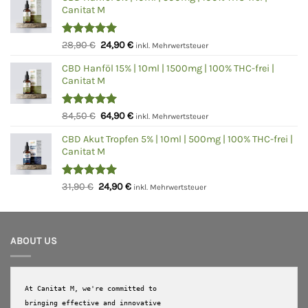
Canitat M
Bewertet
Ursprünglicher
Aktueller
28,90
€
24,90
€
inkl. Mehrwertsteuer
mit
5.00
Preis
Preis
von 5
CBD Hanföl 15% | 10ml | 1500mg | 100% THC-frei |
war:
ist:
Canitat M
28,90 €
24,90 €.
Bewertet
Ursprünglicher
Aktueller
84,50
€
64,90
€
inkl. Mehrwertsteuer
mit
5.00
Preis
Preis
von 5
CBD Akut Tropfen 5% | 10ml | 500mg | 100% THC-frei |
war:
ist:
Canitat M
84,50 €
64,90 €.
Bewertet
Ursprünglicher
Aktueller
31,90
€
24,90
€
inkl. Mehrwertsteuer
mit
5.00
Preis
Preis
von 5
war:
ist:
31,90 €
24,90 €.
ABOUT US
At Canitat M, we're committed to 
bringing effective and innovative 